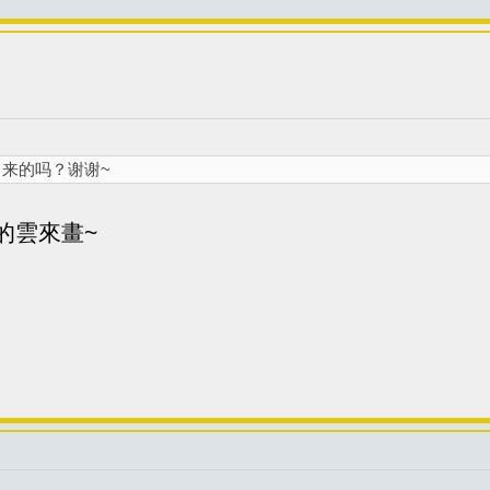
来的吗？谢谢~
的雲來畫~