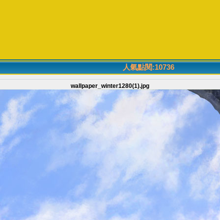
人氣點閱:10736
wallpaper_winter1280(1).jpg