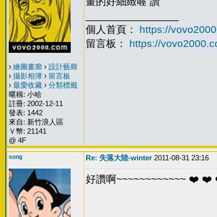
畫的好細緻喔 讚
________________
個人首頁：
https://vovo2000
留言板：
https://vovo2000
›
繪圖畫廊
›
設計藝廊
›
攝影相簿
›
留言板
›
最愛收藏
›
分類標籤
暱稱: 小哈
註冊: 2002-12-11
發表: 1442
來自: 新竹浪人區
Ｖ幣: 21141
@ 4F
song
Re: 失落大陸-winter
2011-08-31 23:16
好讚啊~~~~~~~~~~~~ ❤️ ❤️ 