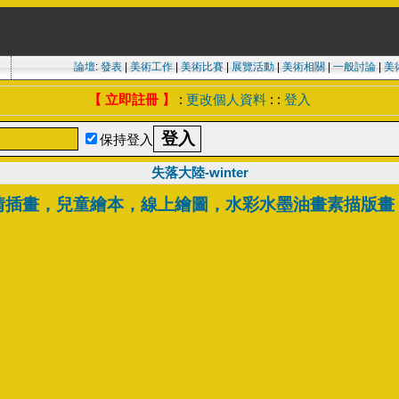
論壇
:
發表
|
美術工作
|
美術比賽
|
展覽活動
|
美術相關
|
一般討論
|
美
【 立即註冊 】
:
更改個人資料
: :
登入
保持登入
失落大陸-winter
情插畫，兒童繪本，線上繪圖，水彩水墨油畫素描版畫