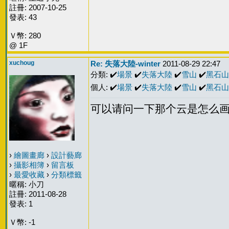
註冊: 2007-10-25
發表: 43
Ｖ幣: 280
@ 1F
xuchoug
Re: 失落大陸-winter
2011-08-29 22:47
分類: ✔️
場景
✔️
失落大陸
✔️
雪山
✔️
黑石山
個人: ✔️
場景
✔️
失落大陸
✔️
雪山
✔️
黑石山
可以请问一下那个云是怎么画
›
繪圖畫廊
›
設計藝廊
›
攝影相簿
›
留言板
›
最愛收藏
›
分類標籤
暱稱: 小刀
註冊: 2011-08-28
發表: 1
Ｖ幣: -1