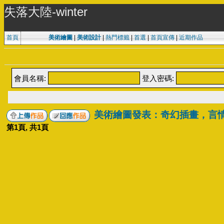
失落大陸-winter
首頁
美術繪圖
|
美術設計
|
熱門標籤
|
首選
|
首頁宣傳
|
近期作品
會員名稱:
登入密碼:
美術繪圖發表：奇幻插畫，言
第
1
頁, 共
1
頁