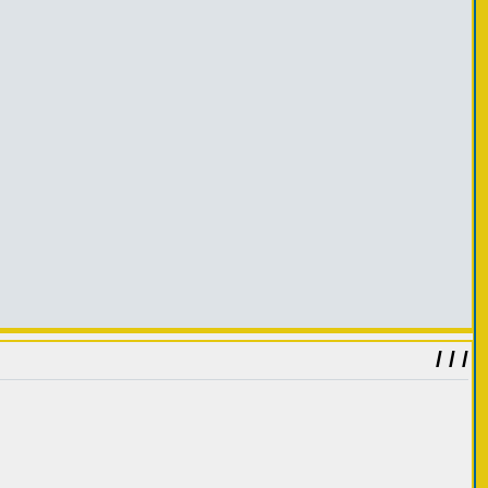
/ / /