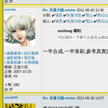
@ 2F
senorita
Re: 失落大陸-winter
2011-08-30 11:36
分類: ✔️
場景
✔️
失落大陸
✔️
雪山
✔️
黑石山
個人: ✔️
場景
✔️
失落大陸
✔️
雪山
✔️
黑石山
xuchoug 寫到:
可以请问一下那个云是怎么画出
一半合成,一半筆刷,參考真實
›
繪圖畫廊
›
設計藝廊
›
攝影相簿
›
留言板
›
最愛收藏
›
分類標籤
暱稱: 立逃小宛
註冊: 2007-10-25
發表: 43
Ｖ幣: 280
@ 3F
vovo2000
Re: 失落大陸-winter
2011-08-30 13:07