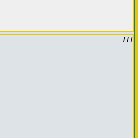
/ / /