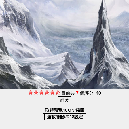
目前共
7
個評分: 40