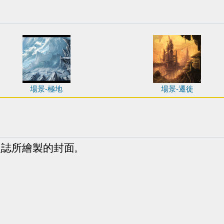
場景-極地
場景-遷徙
誌所繪製的封面,