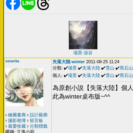
場景-深谷
senorita
失落大陸-winter
2011-08-25 11:24
分類: ✔️
場景
✔️
失落大陸
✔️
雪山
✔️
黑石山
個人: ✔️
場景
✔️
失落大陸
✔️
雪山
✔️
黑石山
為原創小說【失落大陸】個人
此為winter桌布版~^^
›
繪圖畫廊
›
設計藝廊
›
攝影相簿
›
留言板
›
最愛收藏
›
分類標籤
暱稱: 立逃小宛