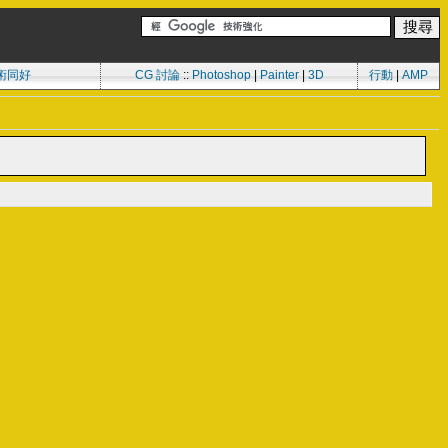
術同好
CG 討論
::
Photoshop
|
Painter
|
3D
行動
|
AMP