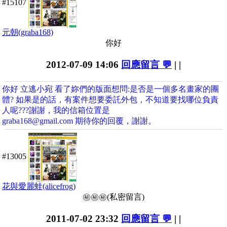
#15107
元朝(graba168)
你好
2012-07-09 14:06
回應留言 💬
| |
你好 立逃小宛 看了妳們的版面想問:是否是一個多名畫家的團
體? 如果是的話，有案件想要委託外包，不知道要找哪位負責
人呢???謝謝，我的信箱位置是
graba168@gmail.com 期待你的回覆，謝謝。
#13005
花與愛麗蛙(alicefrog)
㊙️㊙️㊙️(私密留言)
2011-07-02 23:32
回應留言 💬
| |