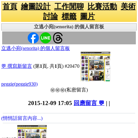
首頁
繪圖設計
工作閒聊
比賽活動
美術
討論
標籤
圖片
立逃小宛(senorita) 的個人留言板
立逃小宛(senorita) 的個人留言板
💬 撰寫新留言
(第
1
頁, 共
1
頁)
#20470
peggie(peggie930)
㊙️㊙️㊙️(私密留言)
2015-12-09 17:05
回應留言 💬
| |
(悄悄話留言內容...)