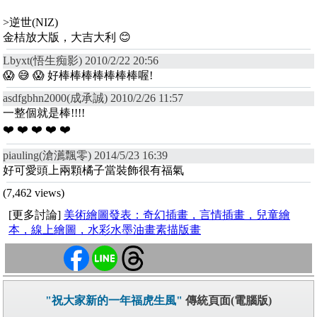
>逆世(NIZ)
金桔放大版，大吉大利 😊
Lbyxt(悟生痴影) 2010/2/22 20:56
😱 😅 😱 好棒棒棒棒棒棒棒喔!
asdfgbhn2000(成承誠) 2010/2/26 11:57
一整個就是棒!!!!
❤️ ❤️ ❤️ ❤️ ❤️
piauling(滄瀳飄零) 2014/5/23 16:39
好可愛頭上兩顆橘子當裝飾很有福氣
(7,462 views)
[更多討論]
美術繪圖發表：奇幻插畫，言情插畫，兒童繪
本，線上繪圖，水彩水墨油畫素描版畫
"祝大家新的一年福虎生風"
傳統頁面(電腦版)