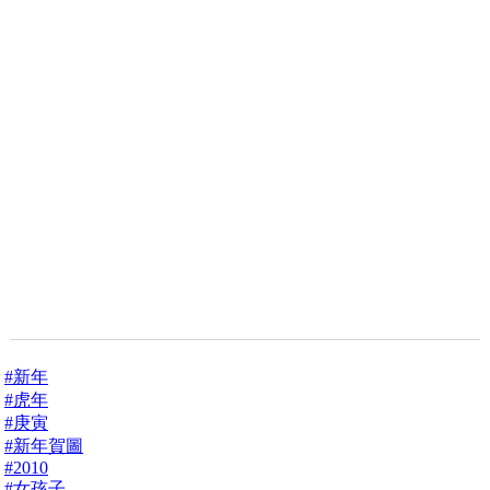
#新年
#虎年
#庚寅
#新年賀圖
#2010
#女孩子