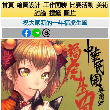
首頁
繪圖設計
工作閒聊
比賽活動
美術
討論
標籤
圖片
祝大家新的一年福虎生風