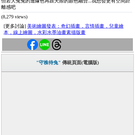
但若大兔兔的邊緣色再跟天際的顏色融合...我想会更有空間距
離感吧
(8,279 views)
[更多討論]
美術繪圖發表：奇幻插畫，言情插畫，兒童繪
本，線上繪圖，水彩水墨油畫素描版畫
"守株待兔"
傳統頁面(電腦版)