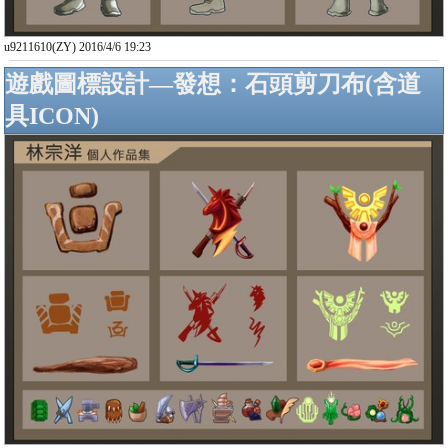
u9211610(ZY) 2016/4/6 19:23
遊戲圖標設計—發想：石頭剪刀布(含道
具ICON)