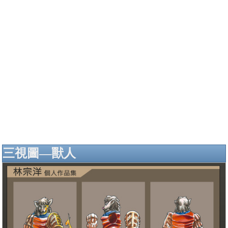
三視圖—獸人