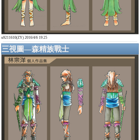
u9211610(ZY) 2016/4/6 19:25
三視圖—森精族戰士