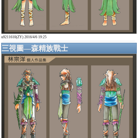
u9211610(ZY) 2016/4/6 19:25
三視圖—森精族戰士