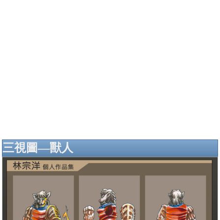
三視圖—獸人