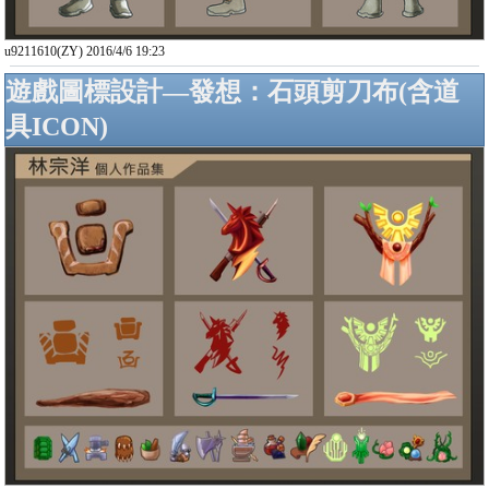
u9211610(ZY) 2016/4/6 19:23
遊戲圖標設計—發想：石頭剪刀布(含道
具ICON)