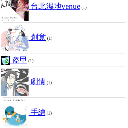
台北濕地venue
(1)
創意
(1)
盔甲
(1)
劇情
(1)
手繪
(1)