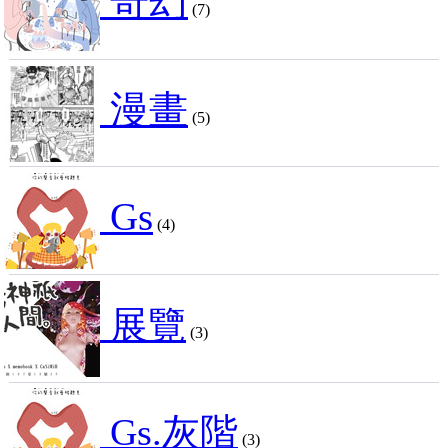
奇幻
(7)
漫畫
(5)
Gs
(4)
展覽
(3)
Gs.灰階
(3)