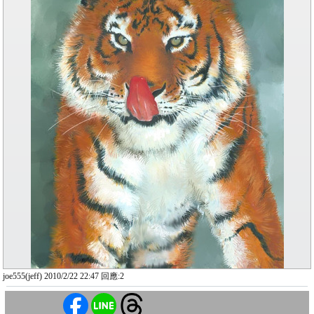
joe555(jeff) 2010/2/22 22:47 回應:2