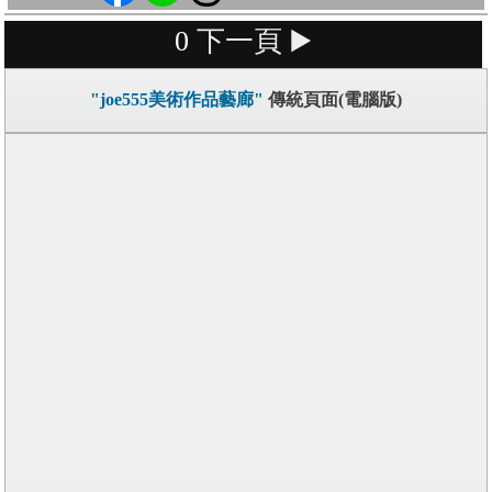
0
下一頁 ▶️
"joe555美術作品藝廊"
傳統頁面(電腦版)