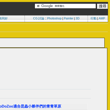
術同好
CG 討論
::
Photoshop
|
Painter
|
3D
行動
|
AMP
mDoDoZoo適合昆蟲小夥伴們的青青草原