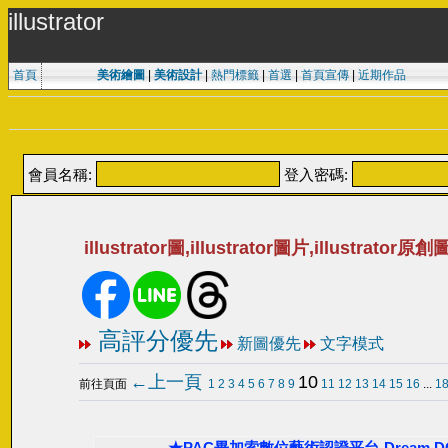
illustrator
首頁
美術繪圖
|
美術設計
|
熱門標籤
|
首選
|
首頁宣傳
|
近期作品
會員名稱:
登入密碼:
illustrator圖,illustrator圖片,illustrator原
高評分優先
新圖優先
文字模式
←上一頁
10
前往頁面
1
2
3
4
5
6
7
8
9
11
12
13
14
15
16
...
1
★PAC畢加索數位藝術認證平台-Dream 