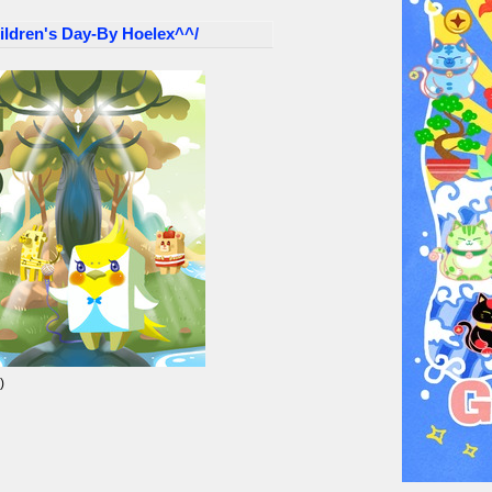
n's Day-By Hoelex^^/
)