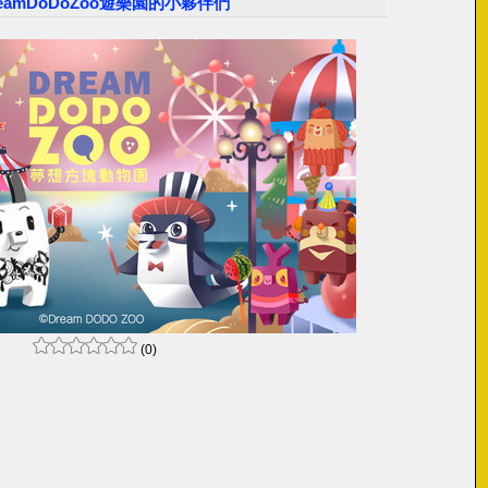
eamDoDoZoo遊樂園的小夥伴們
(0)