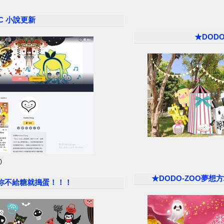
xC 小說更新
★DOD
)
★DODO-ZOO夢想方塊
萬聖節 你不給糖就搗蛋！！！