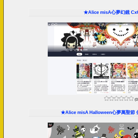
★Alice misA心夢幻鏡 C
(0
★Alice misA Halloween心夢