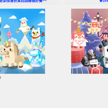
甜的雲朵很適合當枕頭睡個好覺~~
★Dr
)