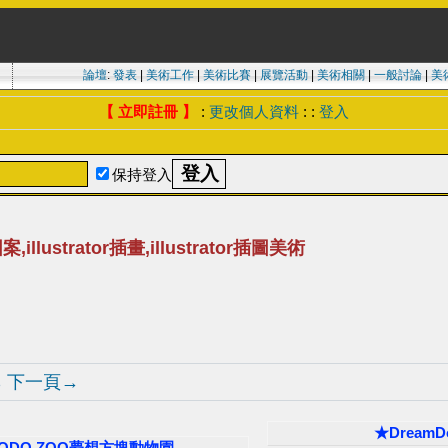
論壇
:
發表
|
美術工作
|
美術比賽
|
展覽活動
|
美術相關
|
一般討論
|
美
【 立即註冊 】
:
更改個人資料
: :
登入
保持登入
創圖案,illustrator插畫,illustrator插圖美術
下一頁→
8
★Drea
DODO ZOO夢想方塊動物園