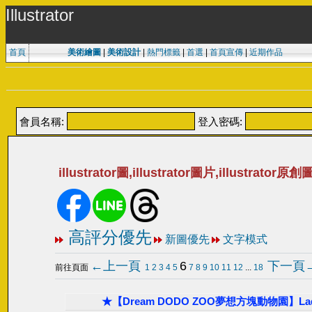
Illustrator
首頁
美術繪圖
|
美術設計
|
熱門標籤
|
首選
|
首頁宣傳
|
近期作品
會員名稱:
登入密碼:
illustrator圖,illustrator圖片,illustrator原
高評分優先
新圖優先
文字模式
←上一頁
6
下一頁
前往頁面
1
2
3
4
5
7
8
9
10
11
12
...
18
★【Dream DODO ZOO夢想方塊動物園】L