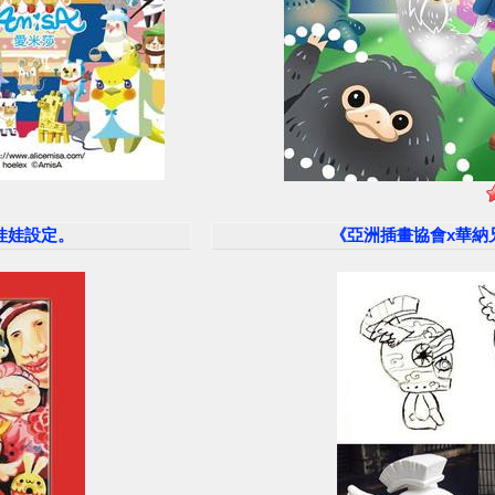
莎娃娃設定。
《亞洲插畫協會x華納兄弟