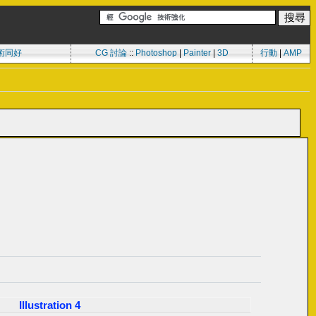
術同好
CG 討論
::
Photoshop
|
Painter
|
3D
行動
|
AMP
Illustration 4