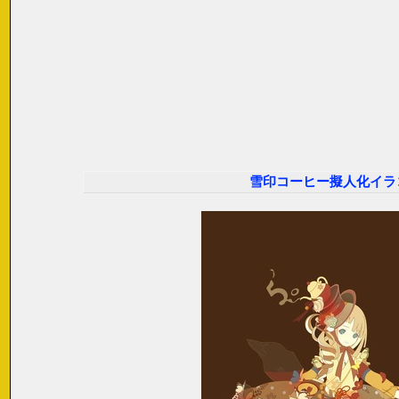
雪印コーヒー擬人化イラ