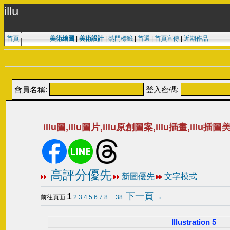
illu
首頁
美術繪圖
|
美術設計
|
熱門標籤
|
首選
|
首頁宣傳
|
近期作品
會員名稱:
登入密碼:
illu圖,illu圖片,illu原創圖案,illu插畫,illu插圖
高評分優先
新圖優先
文字模式
1
下一頁→
前往頁面
2
3
4
5
6
7
8
...
38
Illustration 5