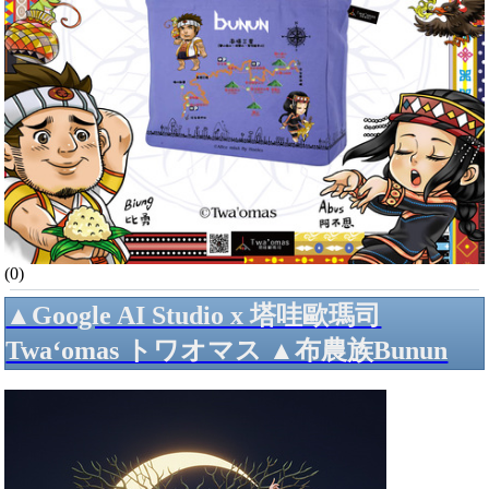
(0)
▲Google AI Studio x 塔哇歐瑪司
Twa‘omas トワオマス ▲布農族Bunun