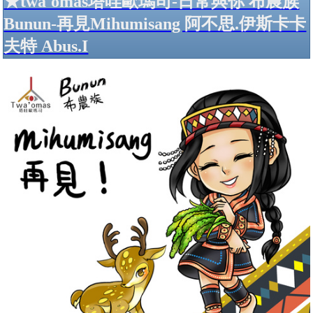
★twa'omas塔哇歐瑪司-日常與你 布農族
Bunun-再見Mihumisang 阿不思.伊斯卡卡
夫特 Abus.I