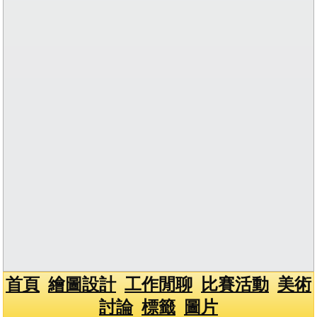
首頁
繪圖設計
工作閒聊
比賽活動
美術
討論
標籤
圖片