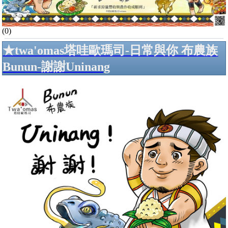
(0)
★twa'omas塔哇歐瑪司-日常與你 布農族
Bunun-謝謝Uninang