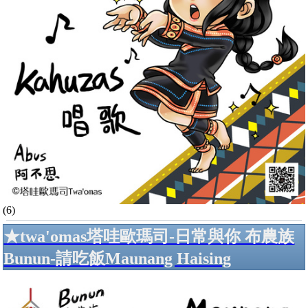
(6)
★twa'omas塔哇歐瑪司-日常與你 布農族
Bunun-請吃飯Maunang Haising