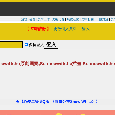
論壇
:
發表
|
美術工作
|
美術比賽
|
展覽活動
|
美術相關
|
一般討論
|
美
【 立即註冊 】
:
更改個人資料
: :
登入
保持登入
hneewittche原創圖案,Schneewittche插畫,Schneewitt
★【心夢二等身Q版-《白雪公主Snow White》】