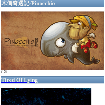
木偶奇遇記-Pinocchio
(12)
Tired Of Lying