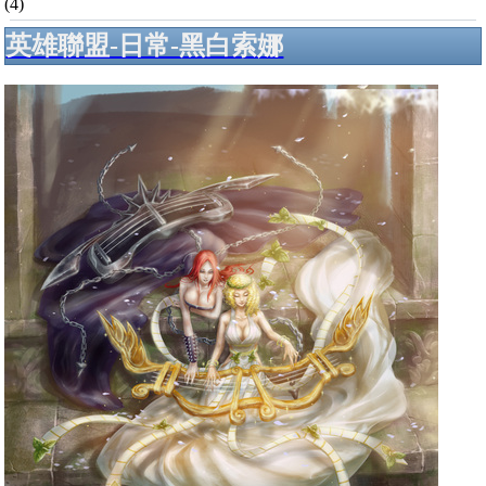
(4)
英雄聯盟-日常-黑白索娜