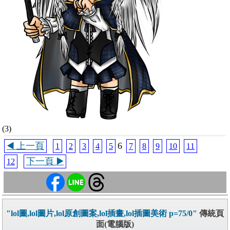
(3)
◀️ 上一頁
6
1
2
3
4
5
7
8
9
10
11
下一頁 ▶️
12
"lol圖,lol圖片,lol原創圖案,lol插畫,lol插圖美術 p=75/0"
傳統頁
面(電腦版)