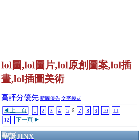
lol圖,lol圖片,lol原創圖案,lol插
畫,lol插圖美術
高評分優先
新圖優先
文字模式
◀️ 上一頁
6
1
2
3
4
5
7
8
9
10
11
下一頁 ▶️
12
聖誕JINX