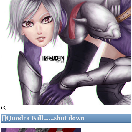
(3)
[]Quadra Kill......shut down