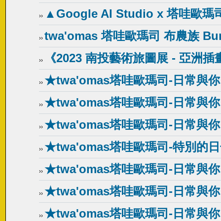
▲Google AI Studio x 塔哇
››
twa'omas 塔哇歐瑪司 布農族
››
《2023 南投藝術旅圖展 - 亞洲
››
★twa'omas塔哇歐瑪司-日常與你
››
★twa'omas塔哇歐瑪司-日常與你 布
››
★twa'omas塔哇歐瑪司-日常與你 
››
★twa'omas塔哇歐瑪司-特別的日子
››
★twa'omas塔哇歐瑪司-日常與你 
››
★twa'omas塔哇歐瑪司-日常與你 
››
★twa'omas塔哇歐瑪司-日常與你 布
››