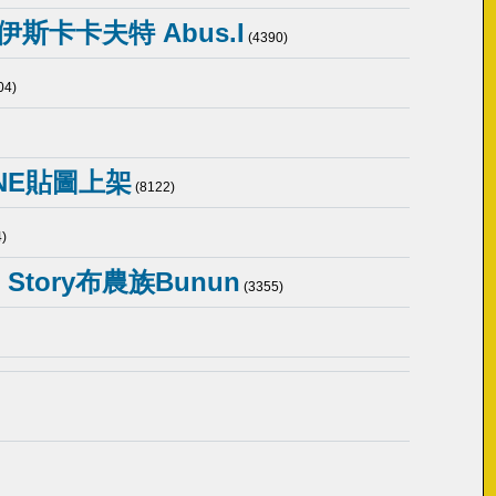
伊斯卡卡夫特 Abus.I
(4390)
04)
INE貼圖上架
(8122)
)
Story布農族Bunun
(3355)