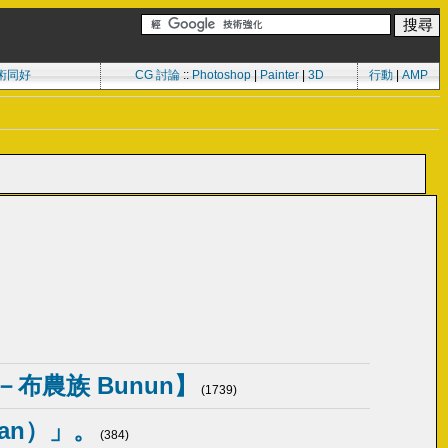
術同好
CG 討論
::
Photoshop
|
Painter
|
3D
行動
|
AMP
布農族 Bunun】
(1739)
san）」。
(384)