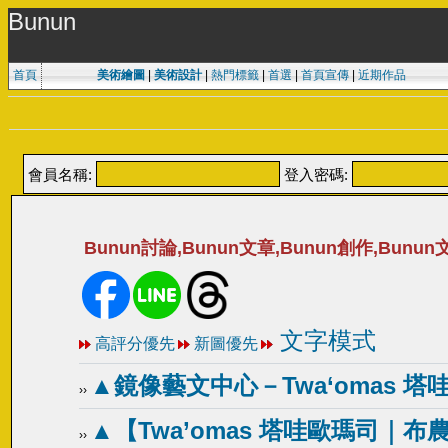
Bunun
首頁
美術繪圖
|
美術設計
|
熱門標籤
|
首選
|
首頁宣傳
|
近期作品
會員名稱:
登入密碼:
Bunun討論,Bunun文章,Bunun創作,Bunun
文字模式
高評分優先
新圖優先
▲鏡像藝文中心－Twa‘omas 
››
▲【Twa’omas 塔哇歐瑪司｜布農
››