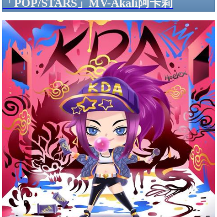
「POP/STARS」MV-Akali阿卡莉