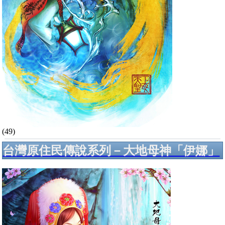
(49)
台灣原住民傳說系列－大地母神「伊娜」