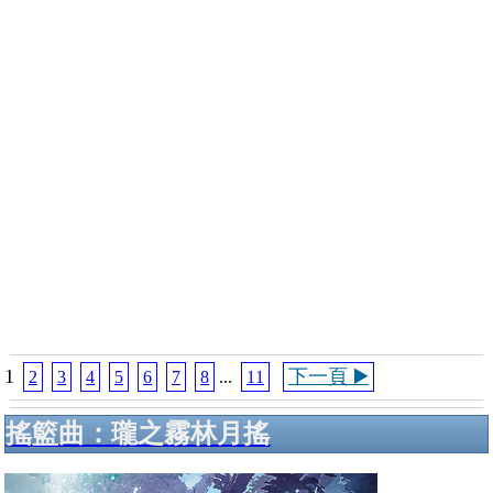
1
下一頁 ▶️
2
3
4
5
6
7
8
...
11
搖籃曲：瓏之霧林月搖