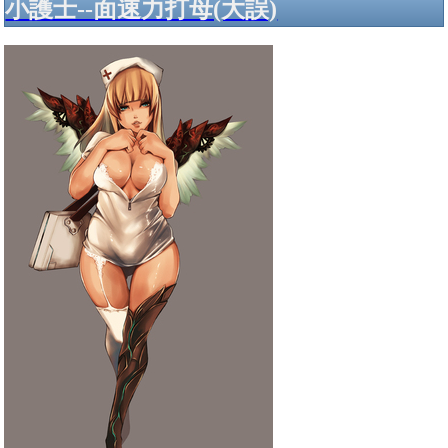
小護士--面速力打母(大誤)