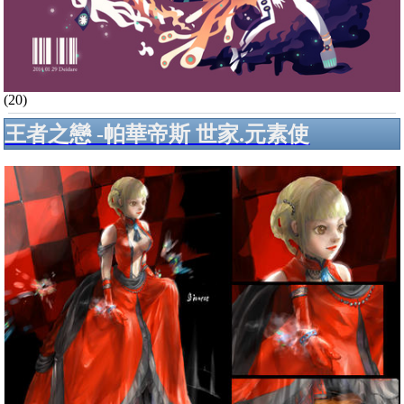
(20)
王者之戀 -帕華帝斯 世家.元素使