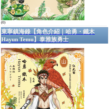
(0)
東寧鎮海錄【角色介紹｜哈勇・鐵木
Hayun Temu】泰雅族勇士