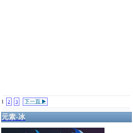
1
下一頁 ▶️
2
3
元素-冰