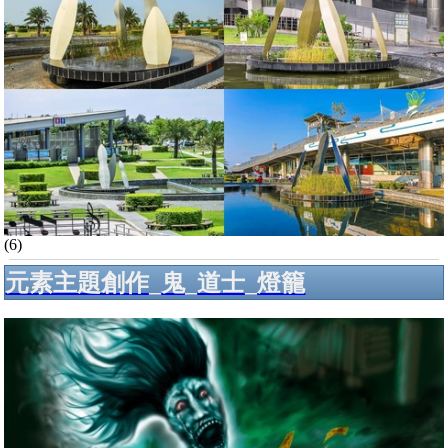
(6)
元素主題創作_鬼_道士_燈籠