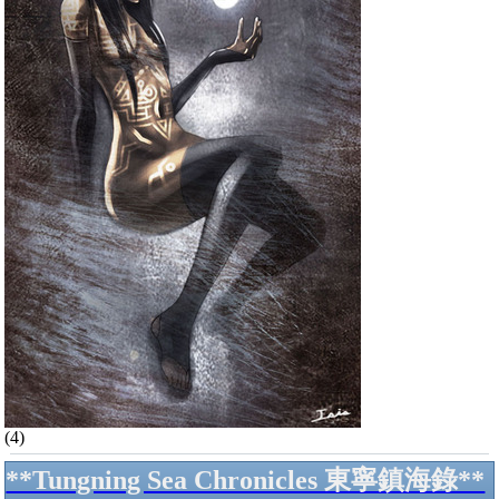
(4)
**Tungning Sea Chronicles 東寧鎮海錄**