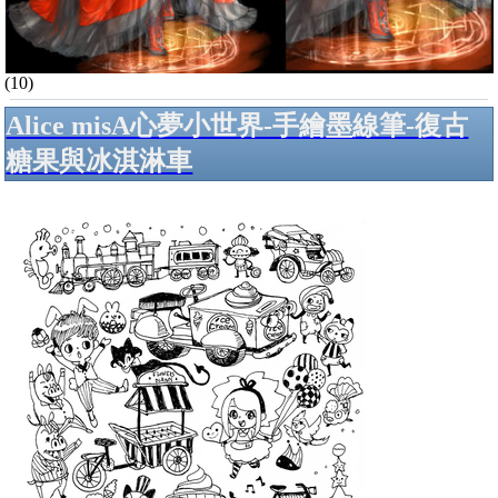
(10)
Alice misA心夢小世界-手繪墨線筆-復古
糖果與冰淇淋車