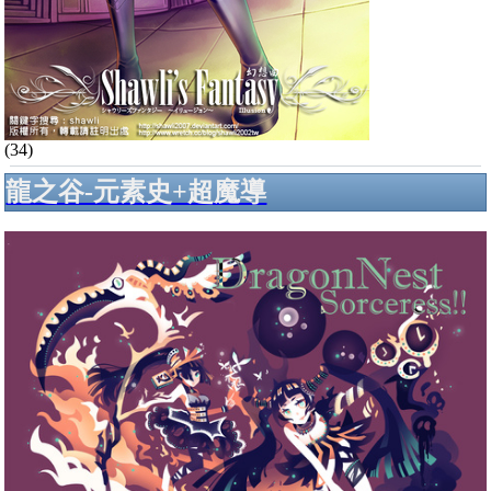
(34)
龍之谷-元素史+超魔導