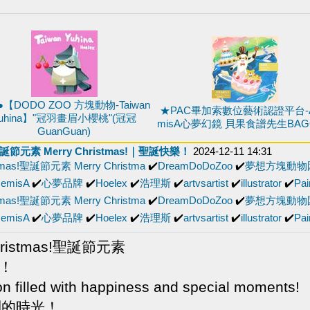
.●【DODO ZOO 方塊動物-Taiwan
★PAC畢加索數位藝術認證平台-Al
uhina】"冠羽畫眉小櫻桃"(冠冠
misA心夢幻鏡 貝果食譜先生BAGO
GuanGuan)
s!聖誕節元素 Merry Christmas!｜聖誕快樂！
2024-12-11 14:31
tmas!聖誕節元素 Merry Christma
✔️
DreamDoDoZoo
✔️
夢想方塊動物
cemisA
✔️
心夢品牌
✔️
Hoelex
✔️
浩理斯
✔️
artvsartist
✔️
illustrator
✔️
Pai
tmas!聖誕節元素 Merry Christma
✔️
DreamDoDoZoo
✔️
夢想方塊動物
cemisA
✔️
心夢品牌
✔️
Hoelex
✔️
浩理斯
✔️
artvsartist
✔️
illustrator
✔️
Pai
Christmas!聖誕節元素
樂！
n filled with happiness and special moments!
別的時光！