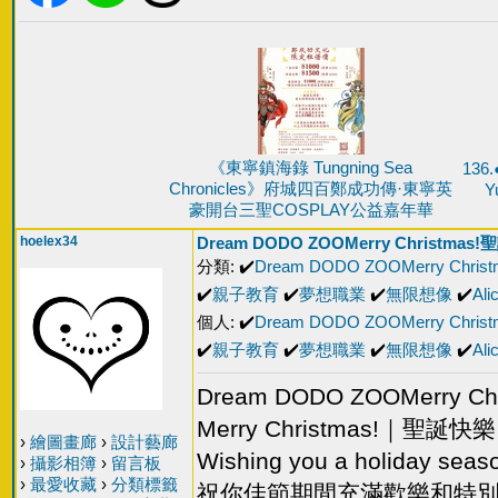
《東寧鎮海錄 Tungning Sea
136
Chronicles》府城四百鄭成功傳·東寧英
Y
豪開台三聖COSPLAY公益嘉年華
hoelex34
Dream DODO ZOOMerry Christma
分類: ✔️
Dream DODO ZOOMerry Chris
✔️
親子教育
✔️
夢想職業
✔️
無限想像
✔️
Ali
個人: ✔️
Dream DODO ZOOMerry Chris
✔️
親子教育
✔️
夢想職業
✔️
無限想像
✔️
Ali
Dream DODO ZOOMerry 
Merry Christmas!｜聖誕快
›
繪圖畫廊
›
設計藝廊
Wishing you a holiday seaso
›
攝影相簿
›
留言板
›
最愛收藏
›
分類標籤
祝你佳節期間充滿歡樂和特