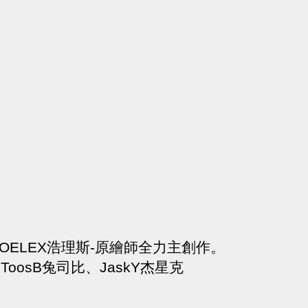
鏡】HOELEX浩理斯-原繪師全力主創作。
oosB兔司比、JaskY杰星克
》