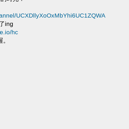
/channel/UCXDllyXoOxMbYhi6UC1ZQWA
ing
e.io/hc
喔。