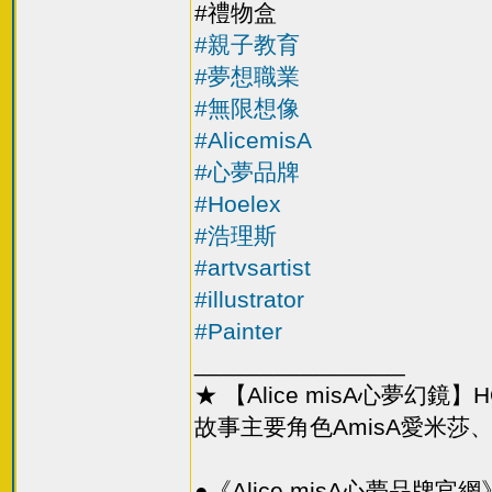
#​禮物盒
#親子教育
#夢想職業
#無限想像
#AlicemisA
#心夢品牌
#Hoelex
#浩理斯
#artvsartist
#illustrator
#Painter
________________
★ 【Alice misA心夢幻
故事主要角色AmisA愛米莎、T
●《Alice misA心夢品牌官網