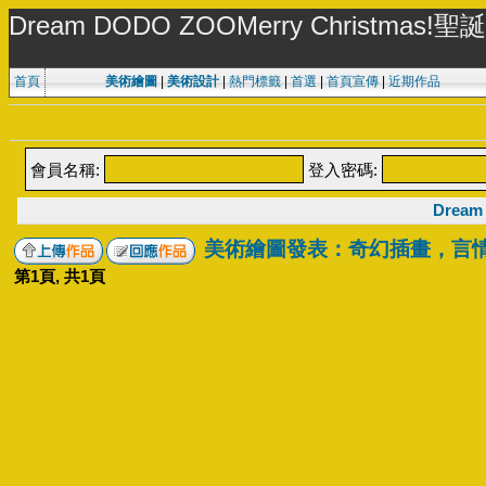
Dream DODO ZOOMerry Christmas!
首頁
美術繪圖
|
美術設計
|
熱門標籤
|
首選
|
首頁宣傳
|
近期作品
會員名稱:
登入密碼:
Dream
美術繪圖發表：奇幻插畫，言
第
1
頁, 共
1
頁