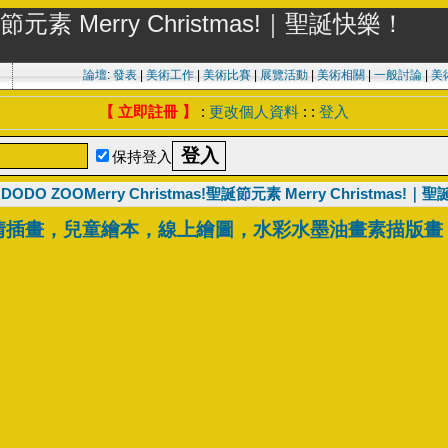
聖誕節元素 Merry Christmas!｜聖誕快樂！
論壇
:
發表
|
美術工作
|
美術比賽
|
展覽活動
|
美術相關
|
一般討論
|
美
【 立即註冊 】
:
更改個人資料
: :
登入
保持登入
 DODO ZOOMerry Christmas!聖誕節元素 Merry Christmas!
情插畫，兒童繪本，線上繪圖，水彩水墨油畫素描版畫