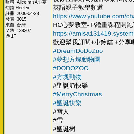
暱稱: Alice misA心夢
英語親子教學頻道
幻鏡 Hoelex
註冊: 2006-04-28
https://www.youtube.com
發表: 3015
HC心夢教室-IP繪畫課程開跑了
來自: 台灣
Ｖ幣: 138207
https://amisa131419.system
@ 1F
歡迎幫我訂閱+小鈴鐺 +分享
#DreamDoDoZoo
#夢想方塊動物園
#DODOZOO
#方塊動物
#​聖誕節快樂
#MerryChristmas
#聖誕快樂
#​雪人
#​雪
#​聖誕樹