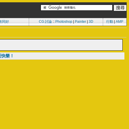
術同好
CG 討論
::
Photoshop
|
Painter
|
3D
行動
|
AMP
｜聖誕快樂！