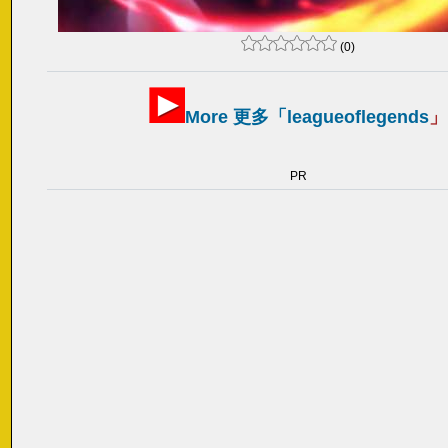
(0)
More 更多「
leagueoflegends
」
PR