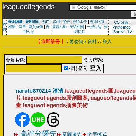
leagueoflegends
美術繪圖
|
美術設計
|
熱門
論壇
:
發表
|
美術工作
|
美術比賽
|
CG 討論
::
首
標籤
|
首選
|
首頁宣傳
|
近
展覽活動
|
美術相關
|
一般討論
|
美
Photoshop
|
頁
Painter
|
3D
期作品
術同好
【 立即註冊 】
:
更改個人資料
: :
登入
會員名稱:
登入密碼:
保持登入
naruto870214 渣渣
leagueoflegends圖,league
片,leagueoflegends原創圖案,leagueoflegends
畫,leagueoflegends插圖美術
高評分優先
新圖優先
文字模式