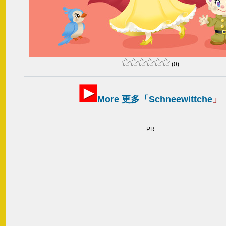
(0)
More 更多「
Schneewittche
」
PR