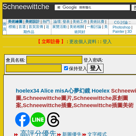
Schneewittche
美術繪圖
|
美術設計
|
熱門
論壇
:
發表
|
美術工作
|
美術比賽
|
CG 討論
::
首
標籤
|
首選
|
首頁宣傳
|
近
展覽活動
|
美術相關
|
一般討論
|
美
Photoshop
|
頁
Painter
|
3D
期作品
術同好
【 立即註冊 】
:
更改個人資料
: :
登入
會員名稱:
登入密碼:
保持登入
hoelex34 Alice misA心夢幻鏡 Hoelex
Schneewi
圖,Schneewittche圖片,Schneewittche原創圖
案,Schneewittche插畫,Schneewittche插圖美術
高評分優先
新圖優先
文字模式