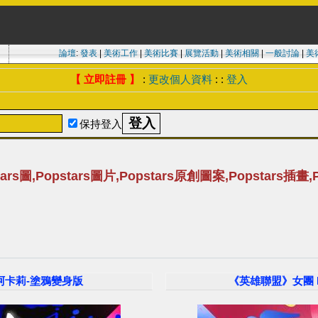
論壇
:
發表
|
美術工作
|
美術比賽
|
展覽活動
|
美術相關
|
一般討論
|
美
【 立即註冊 】
:
更改個人資料
: :
登入
保持登入
tars圖,Popstars圖片,Popstars原創圖案,Popstars插畫
li阿卡莉-塗鴉變身版
《英雄聯盟》女團 K/