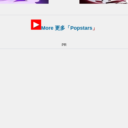
More 更多「
Popstars
」
PR