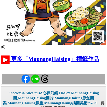
(0)
更多「MaunangHaising」標籤作品
"hoelex34 Alice misA心夢幻鏡 Hoelex MaunangHaising
圖,MaunangHaising圖片,MaunangHaising原創圖
案,MaunangHaising插畫,MaunangHaising插圖美術 p=0/0"
傳