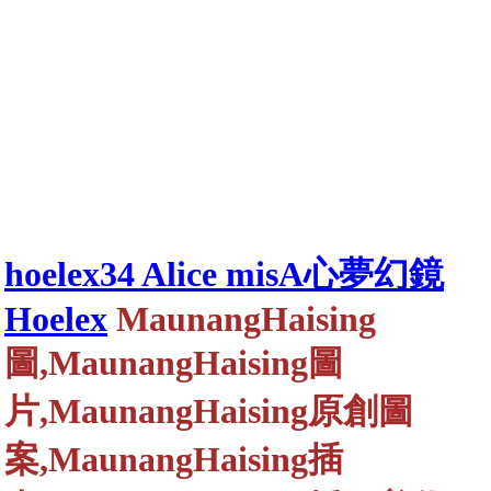
hoelex34 Alice misA心夢幻鏡
Hoelex
MaunangHaising
圖,MaunangHaising圖
片,MaunangHaising原創圖
案,MaunangHaising插