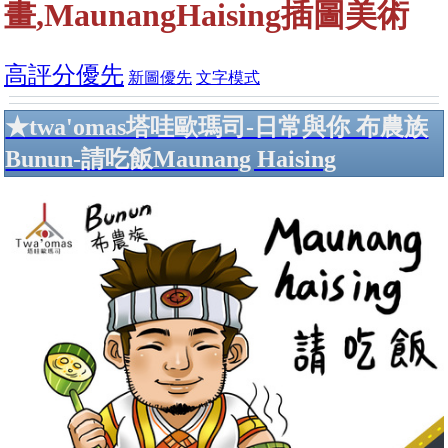
畫,MaunangHaising插圖美術
高評分優先
新圖優先
文字模式
★twa'omas塔哇歐瑪司-日常與你 布農族
Bunun-請吃飯Maunang Haising