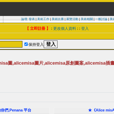
論壇
:
發表
|
美術工作
|
美術比賽
|
展覽活動
|
美術相關
|
一般討論
|
美
【 立即註冊 】
:
更改個人資料
: :
登入
保持登入
misa圖,alicemisa圖片,alicemisa原創圖案,alicemisa插
你們,Penana 平台
★《Alice m