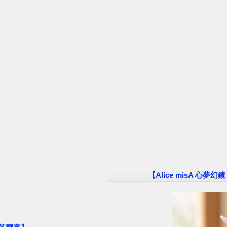
【Alice misA 心