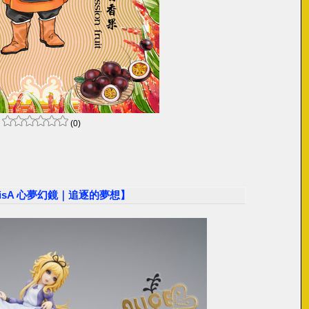
(0)
 misA 心夢幻鏡｜追逐的夢想】