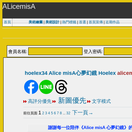
ALicemisA
首頁
美術繪圖
|
美術設計
|
熱門標籤
|
首選
|
首頁宣傳
|
近期作品
會員名稱:
登入密碼:
hoelex34 Alice misA心夢幻鏡 Hoelex
alice
新圖優先
高評分優先
文字模式
1
下一頁→
前往頁面
2
3
4
5
6
7
8
...
32
謝謝每一位陪伴《Alice misA 心夢幻鏡》的