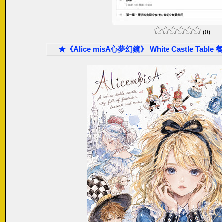
(0)
★《Alice misA心夢幻鏡》 White Castle Ta