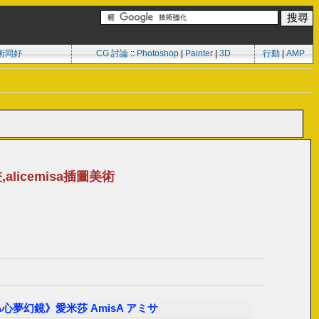
術同好
CG 討論
::
Photoshop
|
Painter
|
3D
行動
|
AMP
畫,alicemisa插圖美術
isA心夢幻鏡》愛米莎 AmisA アミサ