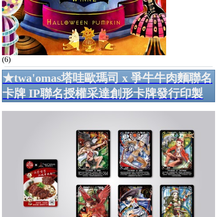
(6)
★twa'omas塔哇歐瑪司 x 爭牛牛肉麵聯名
卡牌 IP聯名授權采達創形卡牌發行印製