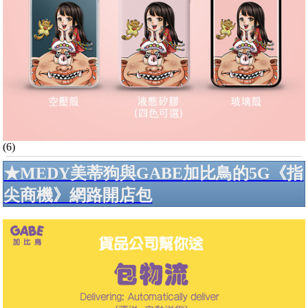
(6)
★MEDY美蒂狗與GABE加比鳥的5G《指
尖商機》網路開店包