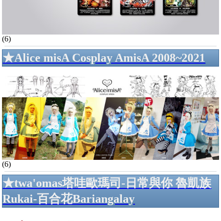
(6)
★Alice misA Cosplay AmisA 2008~2021
(6)
★twa'omas塔哇歐瑪司-日常與你 魯凱族
Rukai-百合花Bariangalay