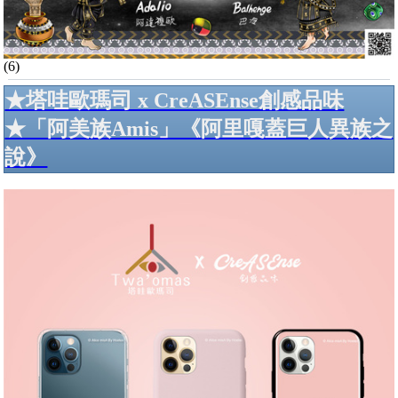
(6)
★塔哇歐瑪司 x CreASEnse創感品味
★「阿美族Amis」《阿里嘎蓋巨人異族之
說》