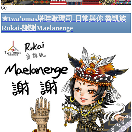
(6)
★twa'omas塔哇歐瑪司-日常與你 魯凱族
Rukai-謝謝Maelanenge