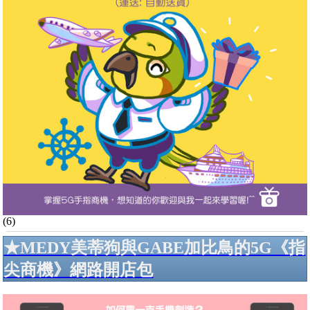
(6)
★MEDY美蒂狗與GABE加比鳥的5G《指
尖商機》網路開店包