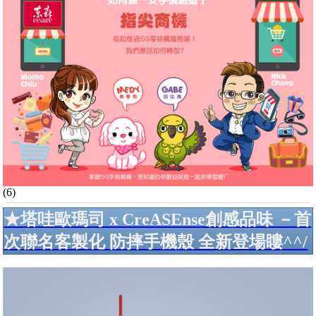
(6)
★塔哇歐瑪司 x CreASEnse創感品味 －首
次聯名客製化 防摔手機殼 全新登場瞜^^/