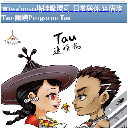
★twa'omas塔哇歐瑪司-日常與你 達悟族
Tao-蘭嶼Pongso no Tao