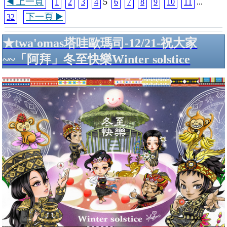
◀️ 上一頁
5
1
2
3
4
6
7
8
9
10
11
...
下一頁 ▶️
32
★twa'omas塔哇歐瑪司-12/21-祝大家
~~「阿拜」冬至快樂Winter solstice