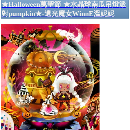
★Halloween萬聖節-★水晶球南瓜吊燈派
對pumpkin★-遺光魔女WinnE溫妮妮