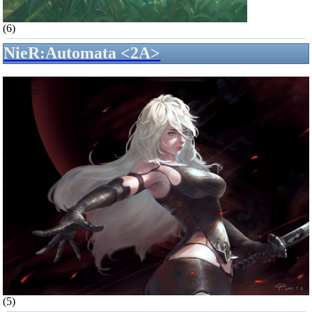
(6)
NieR:Automata <2A>
(5)