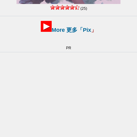
(25)
More 更多「
Pix
」
PR