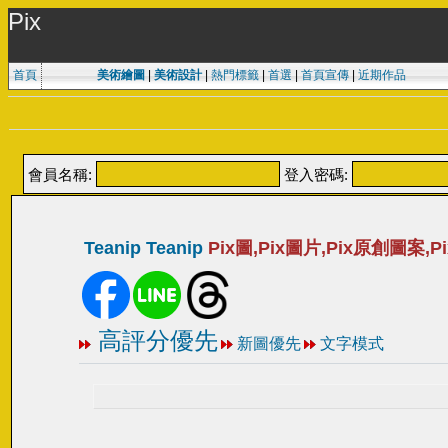
Pix
首頁
美術繪圖
|
美術設計
|
熱門標籤
|
首選
|
首頁宣傳
|
近期作品
會員名稱:
登入密碼:
Teanip Teanip
Pix圖,Pix圖片,Pix原創圖案,
高評分優先
新圖優先
文字模式