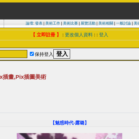
論壇
:
發表
|
美術工作
|
美術比賽
|
展覽活動
|
美術相關
|
一般討論
|
美
【 立即註冊 】
:
更改個人資料
: :
登入
保持登入
Pix插畫,Pix插圖美術
【魅惑時代-露璐】