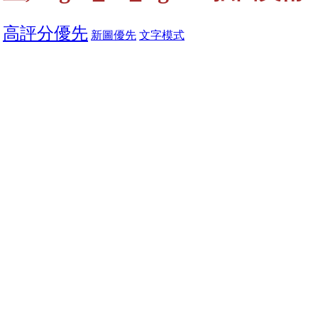
高評分優先
新圖優先
文字模式