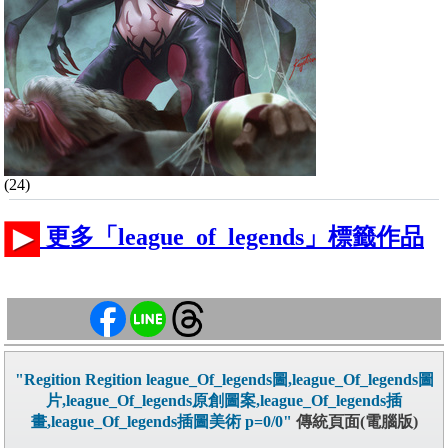
(24)
更多「league_of_legends」標籤作品
"Regition Regition league_Of_legends圖,league_Of_legends圖
片,league_Of_legends原創圖案,league_Of_legends插
畫,league_Of_legends插圖美術 p=0/0"
傳統頁面(電腦版)