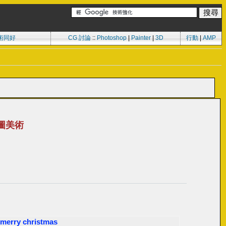
術同好
CG 討論
::
Photoshop
|
Painter
|
3D
行動
|
AMP
s插圖美術
erry christmas