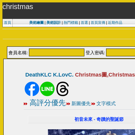
christmas
首頁
美術繪圖
|
美術設計
|
熱門標籤
|
首選
|
首頁宣傳
|
近期作品
會員名稱:
登入密碼:
DeathKLC K.LovC.
Christmas圖,Christm
高評分優先
新圖優先
文字模式
初音未來 - 奇蹟的聖誕節