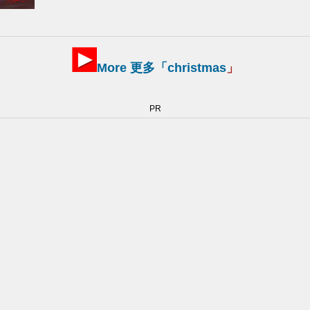
More 更多「
christmas
」
PR