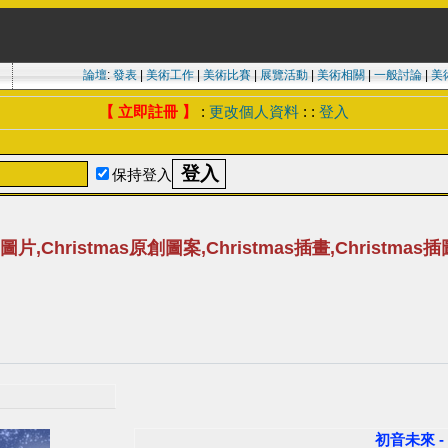
論壇
:
發表
|
美術工作
|
美術比賽
|
展覽活動
|
美術相關
|
一般討論
|
美
【 立即註冊 】
:
更改個人資料
: :
登入
保持登入
as圖片,Christmas原創圖案,Christmas插畫,Christma
初音未來 - m