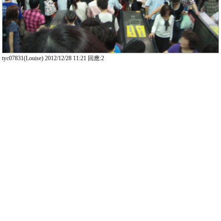
tyc07831(Louise) 2012/12/28 11:21 回應:2