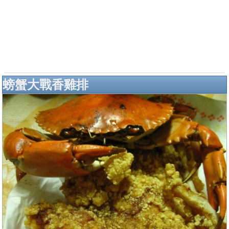
螃蟹大戰香雞排