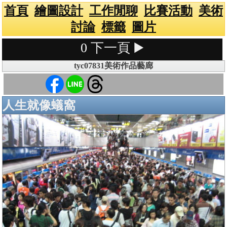
首頁
繪圖設計
工作閒聊
比賽活動
美術
討論
標籤
圖片
0
下一頁 ▶️
tyc07831美術作品藝廊
人生就像蟻窩