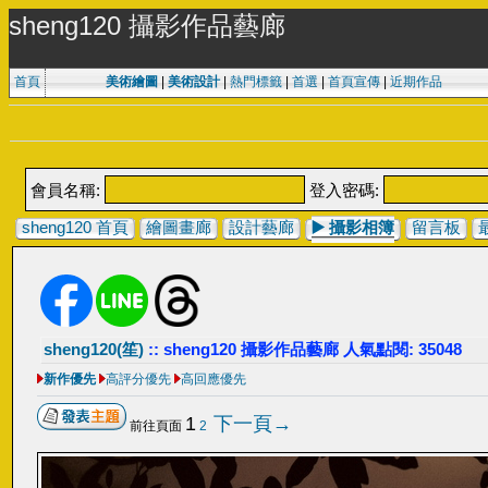
sheng120 攝影作品藝廊
首頁
美術繪圖
|
美術設計
|
熱門標籤
|
首選
|
首頁宣傳
|
近期作品
會員名稱:
登入密碼:
sheng120 首頁
繪圖畫廊
設計藝廊
▶️
攝影相簿
留言板
sheng120(笙)
:: sheng120 攝影作品藝廊 人氣點閱: 35048
新作優先
高評分優先
高回應優先
1
下一頁→
前往頁面
2