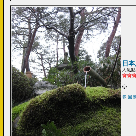
日本
人氣點閱:
🤢
💬 回