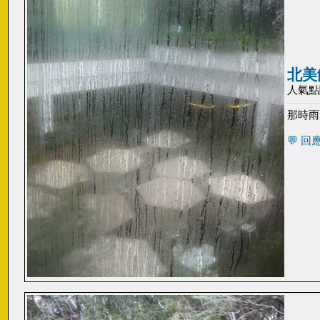
北美
人氣點閱:
那時雨
💬 回