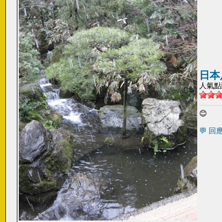
日本
人氣點閱:
😊
💬 回