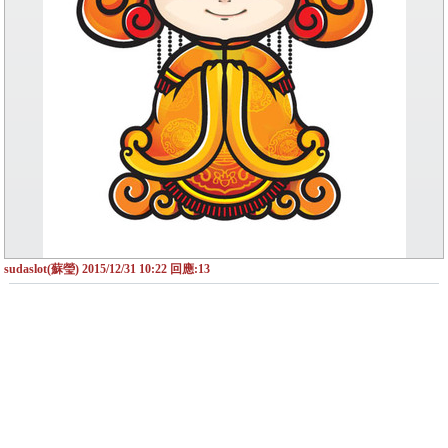
sudaslot(蘇瑩) 2015/12/31 10:22 回應:13