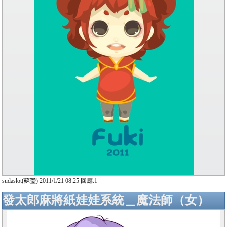
sudaslot(蘇瑩) 2011/1/21 08:25 回應:1
發太郎麻將紙娃娃系統＿魔法師（女）