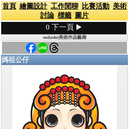
首頁
繪圖設計
工作閒聊
比賽活動
美術
討論
標籤
圖片
0
下一頁 ▶️
sudaslot美術作品藝廊
媽祖公仔