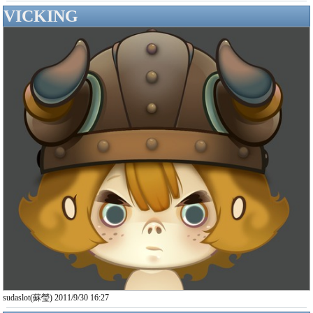
VICKING
sudaslot(蘇瑩) 2011/9/30 16:27