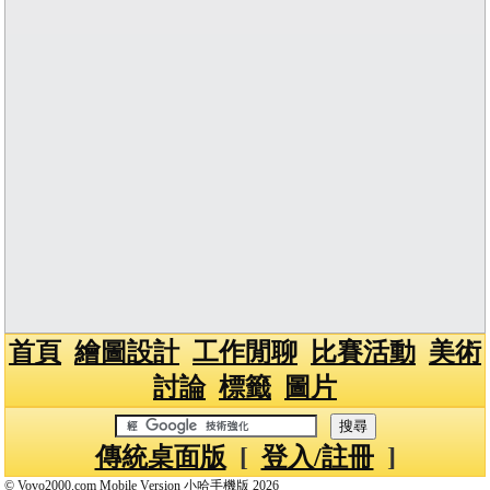
首頁
繪圖設計
工作閒聊
比賽活動
美術
討論
標籤
圖片
傳統桌面版
[
登入/註冊
]
© Vovo2000.com Mobile Version 小哈手機版 2026