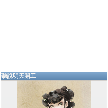
聽說明天開工