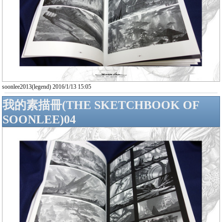
soonlee2013(legend) 2016/1/13 15:05
我的素描冊(THE SKETCHBOOK OF
SOONLEE)04