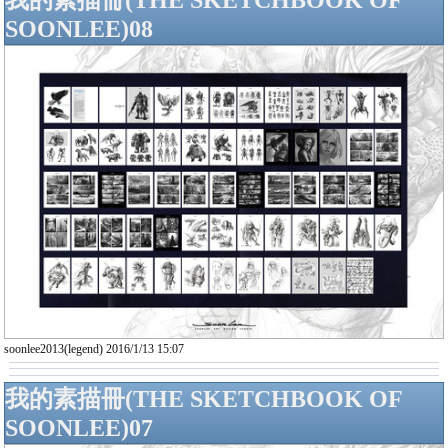
我的素描冊(THE SKETCHBOOK OF
SOONLEE)08
soonlee2013(legend) 2016/1/13 15:07
我的素描冊(THE SKETCHBOOK OF
SOONLEE)07