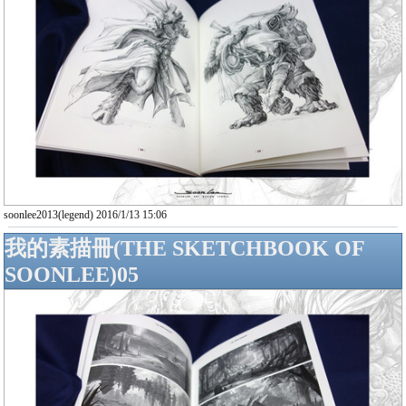
soonlee2013(legend) 2016/1/13 15:06
我的素描冊(THE SKETCHBOOK OF
SOONLEE)05