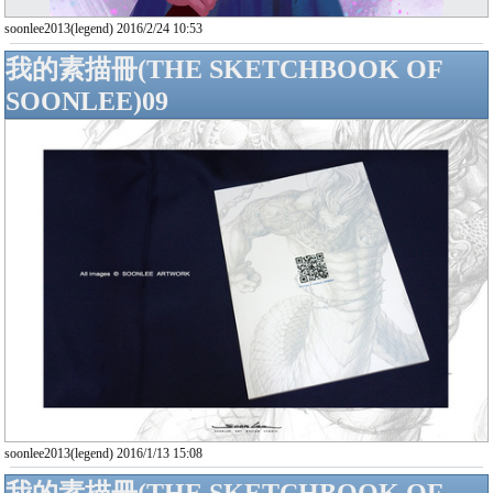
soonlee2013(legend) 2016/2/24 10:53
我的素描冊(THE SKETCHBOOK OF
SOONLEE)09
soonlee2013(legend) 2016/1/13 15:08