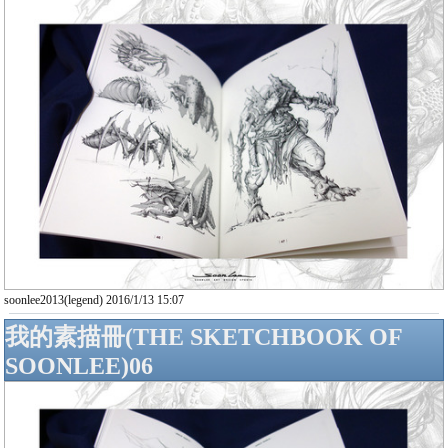
soonlee2013(legend) 2016/1/13 15:07
我的素描冊(THE SKETCHBOOK OF
SOONLEE)06