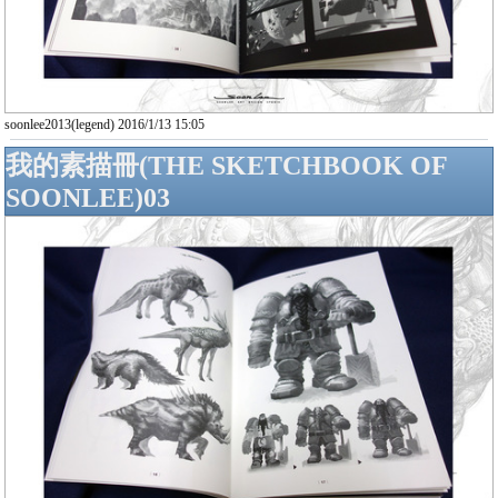
soonlee2013(legend) 2016/1/13 15:05
我的素描冊(THE SKETCHBOOK OF
SOONLEE)03