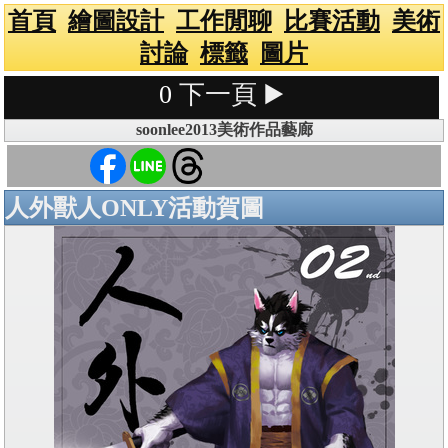
首頁
繪圖設計
工作閒聊
比賽活動
美術
討論
標籤
圖片
0
下一頁 ▶️
soonlee2013美術作品藝廊
人外獸人ONLY活動賀圖