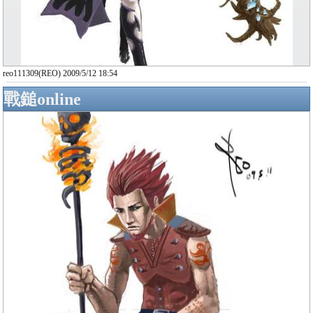
reo111309(REO) 2009/5/12 18:54
戰鎚online