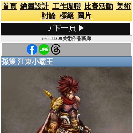
首頁
繪圖設計
工作閒聊
比賽活動
美術
討論
標籤
圖片
0
下一頁 ▶️
reo111309美術作品藝廊
孫策 江東小霸王