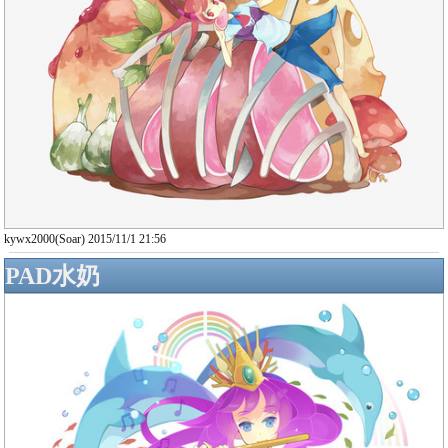
kywx2000(Soar) 2015/11/1 21:56
PAD水奶