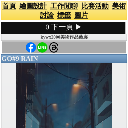
首頁
繪圖設計
工作閒聊
比賽活動
美術
討論
標籤
圖片
0
下一頁 ▶️
kywx2000美術作品藝廊
GO#9 RAIN