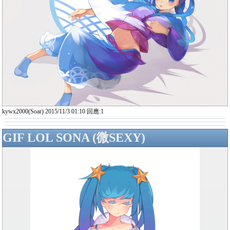
kywx2000(Soar) 2015/11/3 01:10 回應:1
GIF LOL SONA (微SEXY)