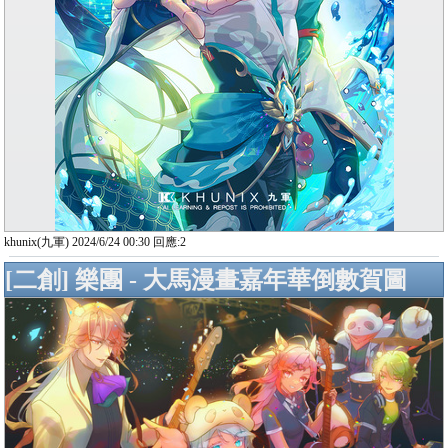
khunix(九軍) 2024/6/24 00:30 回應:2
[二創] 樂團 - 大馬漫畫嘉年華倒數賀圖