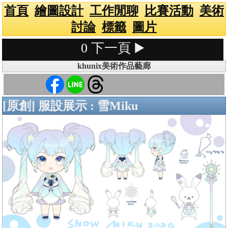
首頁
繪圖設計
工作閒聊
比賽活動
美術
討論
標籤
圖片
0
下一頁 ▶️
khunix美術作品藝廊
[原創] 服設展示 : 雪Miku