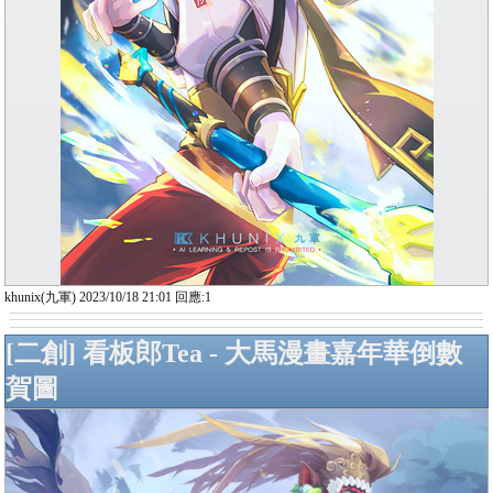
khunix(九軍) 2023/10/18 21:01 回應:1
[二創] 看板郎Tea - 大馬漫畫嘉年華倒數
賀圖