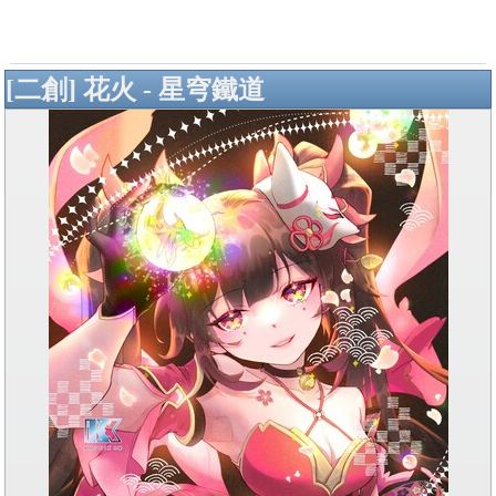
[二創] 花火 - 星穹鐵道