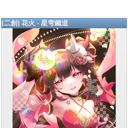
[二創] 花火 - 星穹鐵道