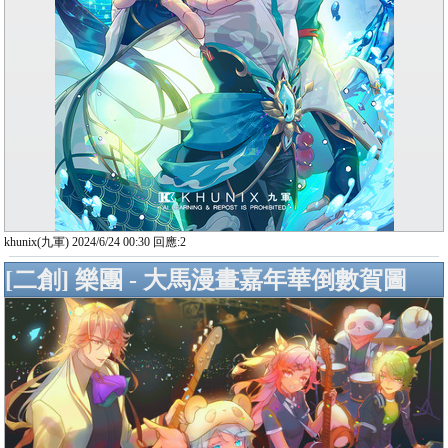
khunix(九軍) 2024/6/24 00:30 回應:2
[二創] 樂團 - 大馬漫畫嘉年華倒數賀圖