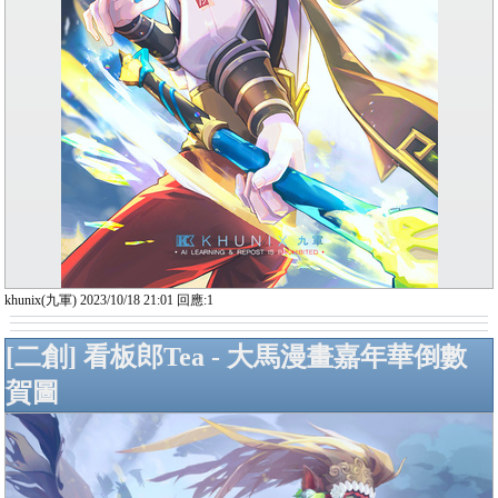
khunix(九軍) 2023/10/18 21:01 回應:1
[二創] 看板郎Tea - 大馬漫畫嘉年華倒數
賀圖