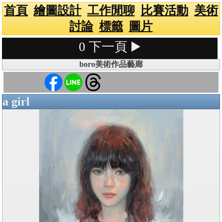
首頁
繪圖設計
工作閒聊
比賽活動
美術
討論
標籤
圖片
0
下一頁 ▶️
boro美術作品藝廊
a girl