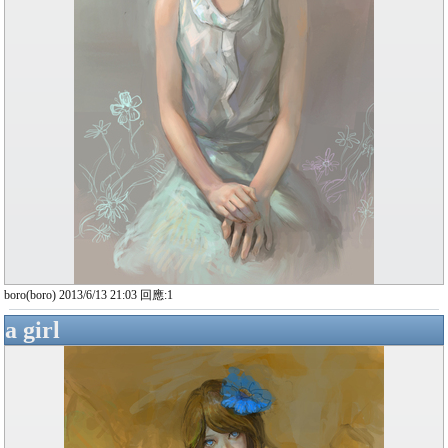
boro(boro) 2013/6/13 21:03 回應:1
a girl