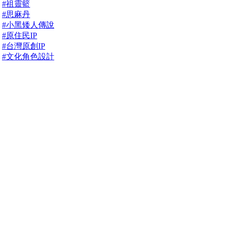
#祖靈籃
#思麻丹
#小黑矮人傳說
#原住民IP
#台灣原創IP
#文化角色設計