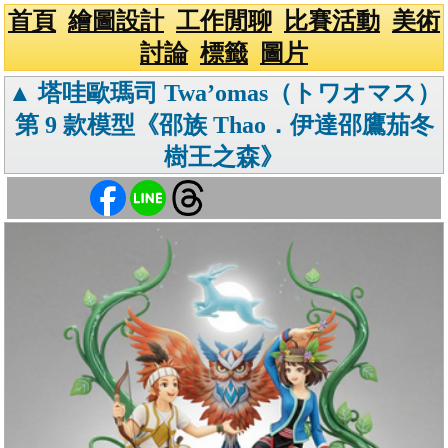
首頁
繪圖設計
工作閒聊
比賽活動
美術
討論
標籤
圖片
▲ 塔哇歐瑪司 Twa’omas（トワオマス）
第 9 款模型《邵族 Thao．伊達邵鷹茄冬
樹王之森》