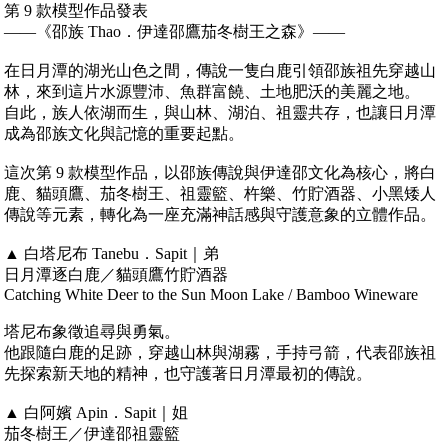
第 9 款模型作品發表
——《邵族 Thao．伊達邵鷹茄冬樹王之森》——
在日月潭的湖光山色之間，傳說一隻白鹿引領邵族祖先穿越山
林，來到這片水源豐沛、魚群富饒、土地肥沃的美麗之地。
自此，族人依湖而生，與山林、湖泊、祖靈共存，也讓日月潭
成為邵族文化與記憶的重要起點。
這次第 9 款模型作品，以邵族傳說與伊達邵文化為核心，將白
鹿、貓頭鷹、茄冬樹王、祖靈籃、杵樂、竹貯酒器、小黑矮人
傳說等元素，轉化為一座充滿神話感與守護意象的立體作品。
▲ 白塔尼布 Tanebu．Sapit｜弟
日月潭逐白鹿／貓頭鷹竹貯酒器
Catching White Deer to the Sun Moon Lake / Bamboo Wineware
塔尼布象徵追尋與勇氣。
他跟隨白鹿的足跡，穿越山林與湖霧，手持弓箭，代表邵族祖
先探索新天地的精神，也守護著日月潭最初的傳說。
▲ 白阿嬪 Apin．Sapit｜姐
茄冬樹王／伊達邵祖靈籃