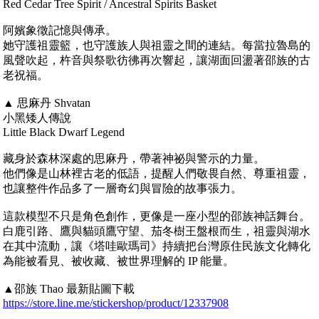
Red Cedar Tree Spirit / Ancestral Spirits Basket
阿嬪象徵記憶與傳承。
她守護祖靈籃，也守護族人與祖靈之間的連結。每當拉魯島的
風聲吹起，杵音與祭歌彷彿再次響起，讓湖面回盪著邵族的古
老祝福。
▲ 思麻丹 Shvatan
小黑矮人傳說
Little Black Dwarf Legend
藏身於森林深處的思麻丹，帶著神祕與警示的力量。
他們像是山林裡古老的低語，提醒人們敬畏自然、尊重祖靈，
也讓整件作品多了一層奇幻與冒險的故事張力。
這款模型不只是角色創作，更像是一座小型的邵族神話舞台。
白鹿引路、鷹與貓頭鷹守望、茄冬樹王盤根而生，祖靈與湖水
在其中流動，讓《塔哇歐瑪司》持續把台灣原住民族文化轉化
為能被看見、被收藏、被世界理解的 IP 能量。
▲邵族 Thao 最新貼圖下載
https://store.line.me/stickershop/product/12337908