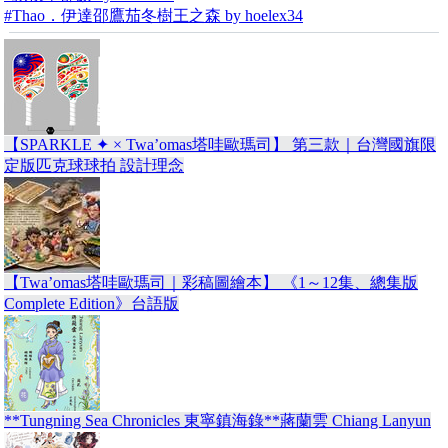
#Thao．伊達邵鷹茄冬樹王之森 by hoelex34
【SPARKLE ✦ × Twa’omas塔哇歐瑪司】 第三款｜台灣國旗限
定版匹克球球拍 設計理念
【Twa’omas塔哇歐瑪司｜彩稿圖繪本】 《1～12集、總集版
Complete Edition》台語版
**Tungning Sea Chronicles 東寧鎮海錄**蔣蘭雲 Chiang Lanyun