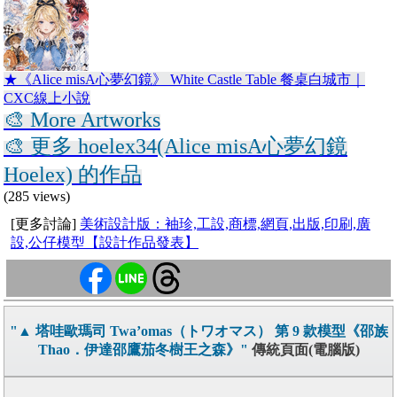
★《Alice misA心夢幻鏡》 White Castle Table 餐桌白城市｜
CXC線上小說
🎨 More Artworks
🎨 更多 hoelex34(Alice misA心夢幻鏡
Hoelex) 的作品
(285 views)
[更多討論]
美術設計版：袖珍,工設,商標,網頁,出版,印刷,廣
設,公仔模型【設計作品發表】
"▲ 塔哇歐瑪司 Twa’omas（トワオマス） 第 9 款模型《邵族
Thao．伊達邵鷹茄冬樹王之森》"
傳統頁面(電腦版)