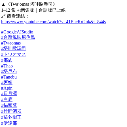
▲《Twa’omas 塔哇歐瑪司》
1–12 集＋總集版｜台語版已上線
🔗 觀看連結：
https://www.youtube.com/watch?v=41EucRrt2uk&t=844s
#GoogleAIStudio
#台灣風味原住民
#Twaomas
#塔哇歐瑪司
#トワオマス
#邵族
#Thao
#塔尼布
#Tanebu
#阿嬪
#Apin
#日月潭
#白鹿
#貓頭鷹
#竹貯酒器
#茄冬樹王
#伊達邵