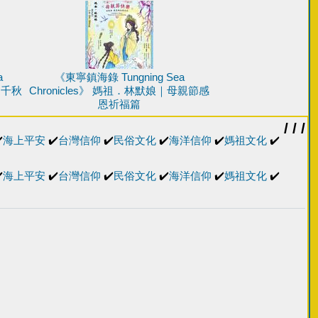
a
《東寧鎮海錄 Tungning Sea
誕千秋
Chronicles》 媽祖．林默娘｜母親節感
恩祈福篇
/ / /
️
海上平安
✔️
台灣信仰
✔️
民俗文化
✔️
海洋信仰
✔️
媽祖文化
✔️
️
海上平安
✔️
台灣信仰
✔️
民俗文化
✔️
海洋信仰
✔️
媽祖文化
✔️