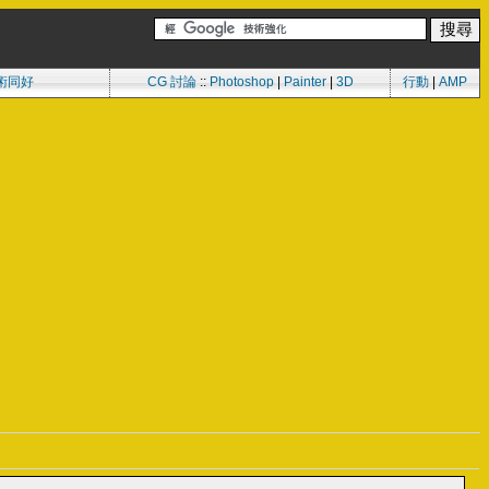
術同好
CG 討論
::
Photoshop
|
Painter
|
3D
行動
|
AMP