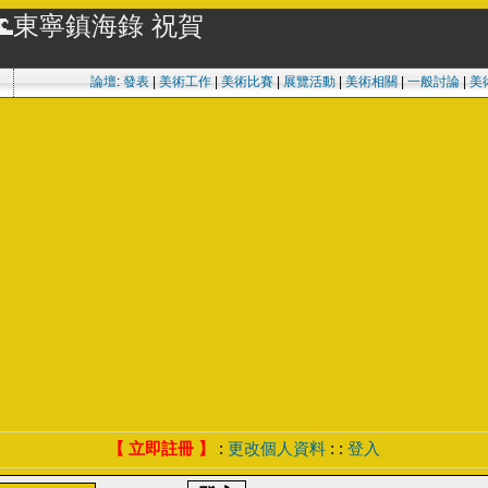
🌊東寧鎮海錄 祝賀
論壇
:
發表
|
美術工作
|
美術比賽
|
展覽活動
|
美術相關
|
一般討論
|
美
【 立即註冊 】
:
更改個人資料
: :
登入