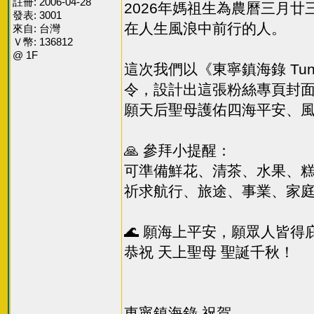
註冊: 2006-04-28
2026年媽祖生為農曆三月
發表: 3001
在人生風浪中前行的人。
來自: 台灣
Ｖ幣: 136812
@ 1F
這次我們以《東寧鎮海錄 Tun
令，設計出這張粉絲專頁封
願天后聖母護佑四海平安、
🙏 參拜小提醒：
可準備鮮花、清茶、水果、
祈求航行、旅途、事業、家
🌊 願海上平安，願眾人皆得
恭祝 天上聖母 聖誕千秋！
東寧鎮海錄 祝賀