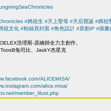
TungningSeaChronicles
hronicles
#媽祖生
#天上聖母
#天后寶誕
#媽祖
#媽祖文化
#粉絲頁封面
#角色設計
#原創IP
#插畫
鏡】HOELEX浩理斯-原繪師全力主創作。
oosB兔司比、JaskY杰星克
》
www.facebook.com/ALICEMISA/
ww.instagram.com/alice.misa/
xiv.net/member_illust.php