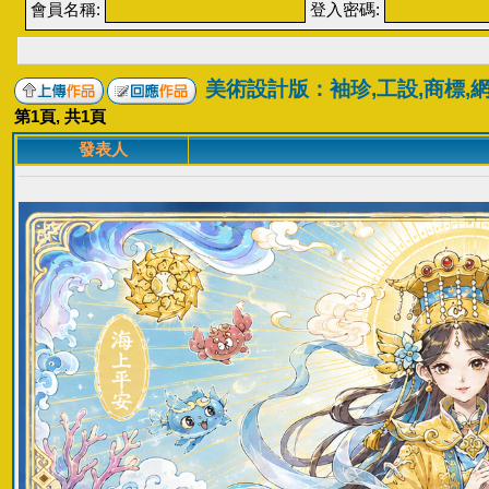
會員名稱:
登入密碼:
美術設計版：袖珍,工設,商標,
第
1
頁, 共
1
頁
發表人