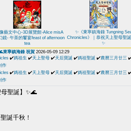
✨《東寧鎮海錄 Tungning Se
藝文中心-3D展覽館-Alice misA
Chronicles》｜恭祝天上聖母聖
- 午茶的饗宴feast of afternoon
✨
tea
🌊東寧鎮海錄 祝賀
2026-05-09 12:29
cles
✔️
媽祖生
✔️
天上聖母
✔️
天后寶誕
✔️
媽祖聖誕
✔️
農曆三月廿三
✔
創作
cles
✔️
媽祖生
✔️
天上聖母
✔️
天后寶誕
✔️
媽祖聖誕
✔️
農曆三月廿三
✔
創作
聖母聖誕】✨🌊
母聖誕千秋！