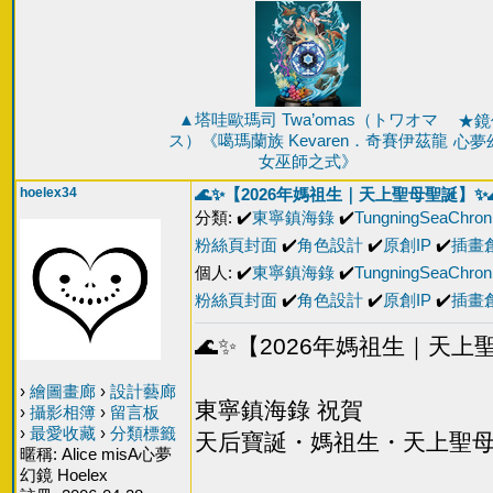
▲塔哇歐瑪司 Twa’omas（トワオマ
★鏡像
ス）《噶瑪蘭族 Kevaren．奇賽伊茲龍
心夢幻鏡
女巫師之式》
hoelex34
🌊✨【2026年媽祖生｜天上聖母聖誕】✨
分類: ✔️
東寧鎮海錄
✔️
TungningSeaChroni
粉絲頁封面
✔️
角色設計
✔️
原創IP
✔️
插畫
個人: ✔️
東寧鎮海錄
✔️
TungningSeaChroni
粉絲頁封面
✔️
角色設計
✔️
原創IP
✔️
插畫
🌊✨【2026年媽祖生｜天上
›
繪圖畫廊
›
設計藝廊
東寧鎮海錄 祝賀
›
攝影相簿
›
留言板
›
最愛收藏
›
分類標籤
天后寶誕・媽祖生・天上聖
暱稱: Alice misA心夢
幻鏡 Hoelex