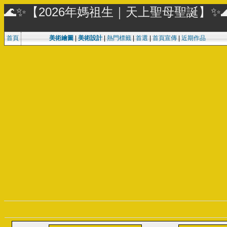
🌊✨【2026年媽祖生｜天上聖母聖誕】✨
首頁
美術繪圖
|
美術設計
|
熱門標籤
|
首選
|
首頁宣傳
|
近期作品