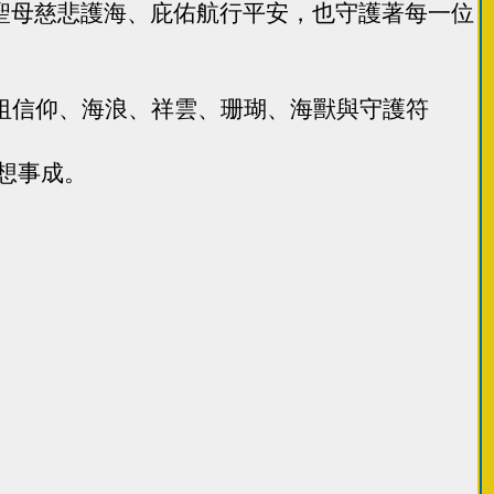
上聖母慈悲護海、庇佑航行平安，也守護著每一位
，融合媽祖信仰、海浪、祥雲、珊瑚、海獸與守護符
想事成。