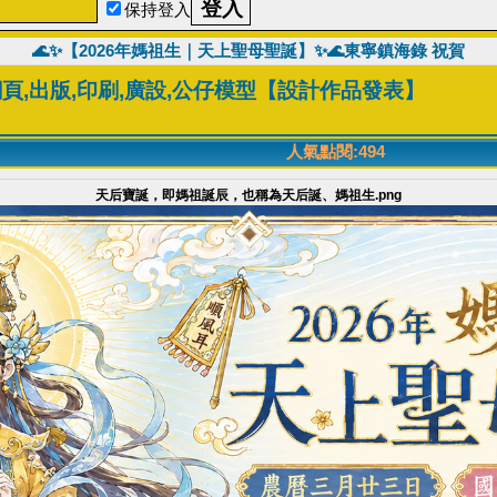
保持登入
🌊✨【2026年媽祖生｜天上聖母聖誕】✨🌊東寧鎮海錄 祝賀
網頁,出版,印刷,廣設,公仔模型【設計作品發表】
人氣點閱:494
天后寶誕，即媽祖誕辰，也稱為天后誕、媽祖生.png