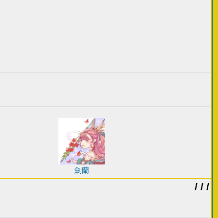
劍蘭
/ / /