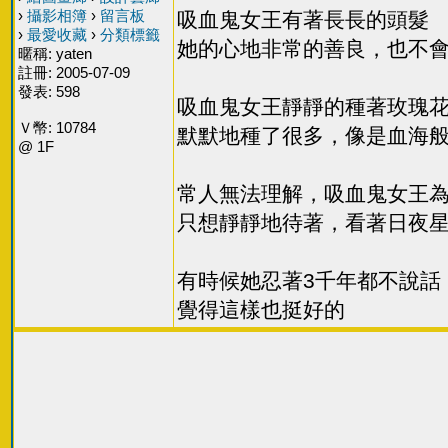
›
攝影相簿
›
留言板
吸血鬼女王有著長長的頭髮
›
最愛收藏
›
分類標籤
她的心地非常的善良，也不
暱稱: yaten
註冊: 2005-07-09
發表: 598
吸血鬼女王靜靜的種著玫瑰
Ｖ幣: 10784
默默地種了很多，像是血海
@ 1F
常人無法理解，吸血鬼女王
只想靜靜地待著，看著日夜
有時候她忍著3千年都不說話
覺得這樣也挺好的