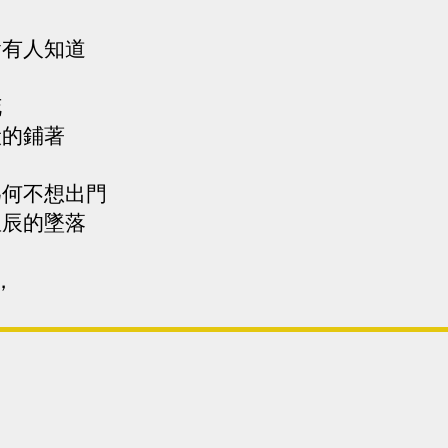
會有人知道
花
般的鋪著
為何不想出門
星辰的墜落
，