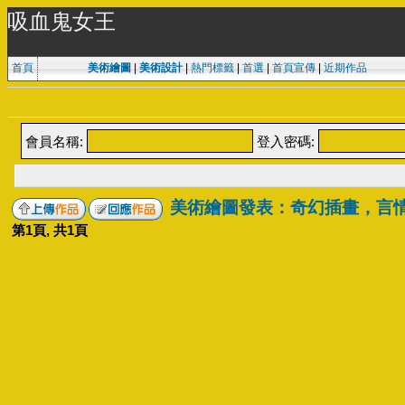
吸血鬼女王
首頁
美術繪圖
|
美術設計
|
熱門標籤
|
首選
|
首頁宣傳
|
近期作品
會員名稱:
登入密碼:
美術繪圖發表：奇幻插畫，言
第
1
頁, 共
1
頁