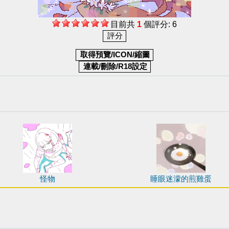
目前共
1
個評分: 6
怪物
睡眼迷濛的煎雞蛋