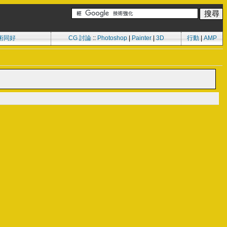
術同好
CG 討論
::
Photoshop
|
Painter
|
3D
行動
|
AMP