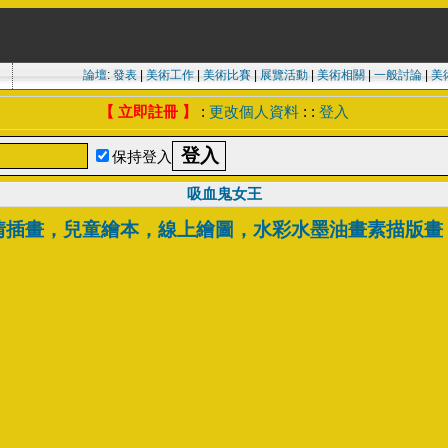
論壇
:
發表
|
美術工作
|
美術比賽
|
展覽活動
|
美術相關
|
一般討論
|
美
【 立即註冊 】
:
更改個人資料
: :
登入
保持登入
吸血鬼女王
情插畫，兒童繪本，線上繪圖，水彩水墨油畫素描版畫