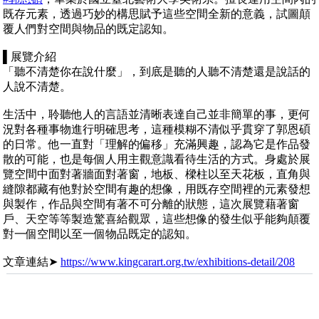
既存元素，透過巧妙的構思賦予這些空間全新的意義，試圖顛
覆人們對空間與物品的既定認知。
▌展覽介紹
「聽不清楚你在說什麼」，到底是聽的人聽不清楚還是說話的
人說不清楚。
生活中，聆聽他人的言語並清晰表達自己並非簡單的事，更何
況對各種事物進行明確思考，這種模糊不清似乎貫穿了郭恩碩
的日常。他一直對「理解的偏移」充滿興趣，認為它是作品發
散的可能，也是每個人用主觀意識看待生活的方式。身處於展
覽空間中面對著牆面對著窗，地板、樑柱以至天花板，直角與
縫隙都藏有他對於空間有趣的想像，用既存空間裡的元素發想
與製作，作品與空間有著不可分離的狀態，這次展覽藉著窗
戶、天空等等製造驚喜給觀眾，這些想像的發生似乎能夠顛覆
對一個空間以至一個物品既定的認知。
文章連結➤
https://www.kingcarart.org.tw/exhibitions-detail/208