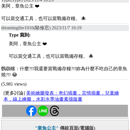
美阿，章魚公主 ❤️
可以當交通工具，也可以當戰備存糧。 🐙
dreamingfire1016(駱修思) 2023/11/7 16:19
Type 寫到:
美阿，章魚公主 ❤️
可以當交通工具，也可以當戰備存糧。 🐙
鸚鵡螺：什麼?!!我還要當戰備存糧?!!妳為什麼不吃自己的章魚
燒?!! 😂
(5,981 views)
[更多討論]
美術繪圖發表：奇幻插畫，言情插畫，兒童繪
本，線上繪圖，水彩水墨油畫素描版畫
"章魚公主"
傳統頁面(電腦版)