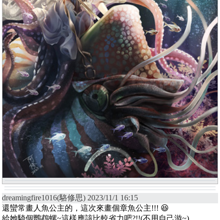
dreamingfire1016(駱修思) 2023/11/1 16:15
還蠻常畫人魚公主的，這次來畫個章魚公主!!! 😆
給她騎個鸚鵡螺~這樣應該比較省力吧?!!(不用自己游~)