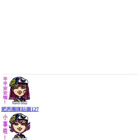
肥恩團隊貼圖127