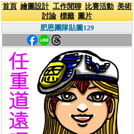
首頁
繪圖設計
工作閒聊
比賽活動
美術
討論
標籤
圖片
肥恩團隊貼圖129