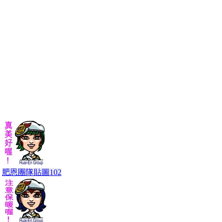
肥恩團隊貼圖102