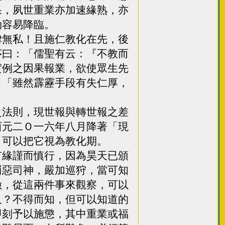
果，夙世重業亦加速緣熟，亦
劫容易降臨。
無私！且施仁教化在先，後
序曰：「儒聖有云：『不教而
實例之因果報業，欲使眾生先
：「雖然霹靂手段有失仁厚，
」
法則，現世報與轉世報之差
西元二Ｏ一六年八月降著「現
，可以把它視為教化期。
緣謹而慎行，因為昊天已頒
罰惡司神，嚴加巡狩，當可知
險，從這兩件事來觀察，可以
久？不得而知，但可以知道的
即刻予以施懲，其中重業或福