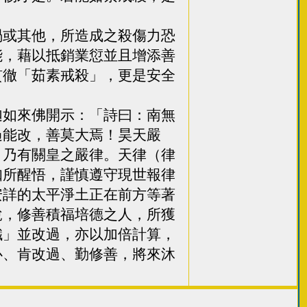
或其他，所造成之殺傷力恐
能，藉以抵銷業愆並且增添善
貫徹「茹素戒殺」，更是安全
如來佛開示：「詩曰：南無
過能改，善莫大焉！昊天嚴
，乃有關皇之嚴律。天律（律
知所醒悟，謹慎遵守現世報律
安詳的太平淨土正在前方等著
說，修善積福培德之人，所獲
懺」並改過，亦以加倍計算，
心、肯改過、勤修善，將來沐