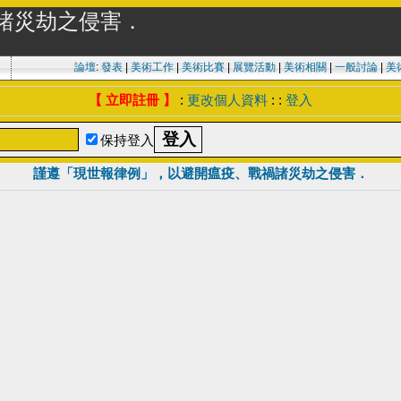
諸災劫之侵害．
論壇
:
發表
|
美術工作
|
美術比賽
|
展覽活動
|
美術相關
|
一般討論
|
美
【 立即註冊 】
:
更改個人資料
: :
登入
保持登入
謹遵「現世報律例」，以避開瘟疫、戰禍諸災劫之侵害．