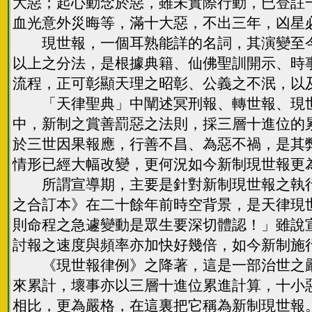
大惡；起心動念於惡，雖未實際行動，已登註
血光意外災晦等，滿十大惡，不出三年，凶星
現世報，一個耳熟能詳的名詞，其演變至今
以上之分法，是根據典籍、仙佛聖訓開示、時
流程，正可彰顯天理之昭彰、公義之不泯，以
「天律聖典」中闡述冥刑報、轉世報、現世
中，新制之賞善罰惡之法則，採三層十進位的
於三世因果報應，行善不昌、為惡不禍，是其
情形已經大幅改變，更何況如今新制現世報更
所謂宣導期，主要是針對新制現世報之執行
之合訂本》在二十餘年前時空背景，是天律現
則命程之急遽變動是眾生要深切體認！」雖說
討報之速度與頻率亦加快好幾倍，如今新制施
《現世報律例》之降著，這是一部治世之嚴
來累計，壞事亦以三層十進位累進計算，十小
相比，更為嚴格，在這裏把它稱為新制現世報