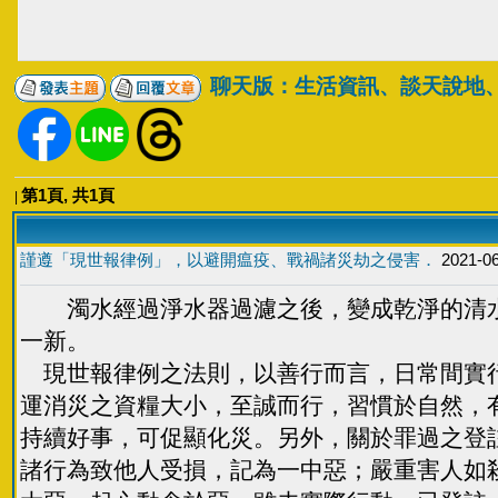
聊天版：生活資訊、談天說地
第
1
頁, 共
1
頁
|
謹遵「現世報律例」，以避開瘟疫、戰禍諸災劫之侵害．
2021-06
濁水經過淨水器過濾之後，變成乾淨的清水
一新。
現世報律例之法則，以善行而言，日常間實行
運消災之資糧大小，至誠而行，習慣於自然，
持續好事，可促顯化災。另外，關於罪過之登
諸行為致他人受損，記為一中惡；嚴重害人如