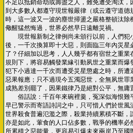
不足以抵銷命劫或壽盡之人，難免遭受淘汰，
到大多數人都遵守現世報嚴律（或云遵守道德
時，這一波又一波的塵世掃盪之嚴格整頓汰除
儆醒猛然悔過，世界必然早日遠離災禍。
現世報新制之律例尚未頒行以前，人們犯小
後，一千次換算即十大惡，則面臨三年內災星
了？仔細加以思考，人人幾乎都有宿世之重業
規則下，將容易觸發業緣引動夙世之重業而爆
犯下小過達一千次而遭受災星懲處之時，所遭
惡果報應；只不過現今五濁惡世，全無夙世罪
成熟差別罷了，因果鐵律乃是絕對公平，無庸
俗話說：千百年來碗裡羹，冤深似海恨難平
早已警示而寄語詩詞之中，只可惜人們於世風
世界殺食普遍氾濫之際，殺業持續累積不斷，
亦是如此，葷食的人口佔多數，戰爭的機率必
所累積之惡能量，更容易引爆未來兩岸乃至國