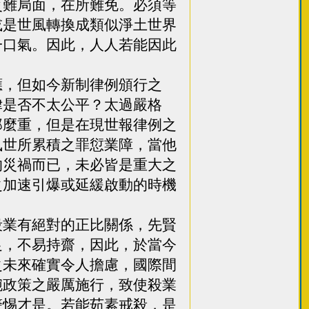
災難局面，在所難免。必須等
或是世風轉換成類似淨土世界
一口氣。因此，人人若能因此
，但如今新制律例頒行之
律是否不太公平？太過嚴格
那麼重，但是在現世報律例之
夙世所累積之罪愆業障，當他
的災禍而已，未必皆是重大之
之加速引爆或延緩啟動的時機
業有絕對的正比關係，先賢
足，不易持齋，因此，於當今
之未來確實令人擔慮，國際間
腕政策之嚴厲施行，致使殺業
警惕才是。若能茹素戒殺，是