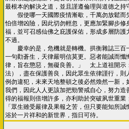
最根本的解決之道，並且謹遵倫理與道德之持
假使哪一天國際疫情漸歇，千萬勿放鬆而失
怕倍增凶險，因此切勿輕忽，更應加緊腳步修
福，並可召感仙佛之庇護保佑，形成多層防護
不過。
慶幸的是，危機就是轉機。拱衡雜誌三百一
一句勸蒼生，天律嚴明信莫更。惡者能誠而懺
律，旨在懲惡，無礙良善。」 太上道祖開示
法），盡在保護善良，因此眾生依律謹行，則
例勿違犯，未來天地整頓之後必然煥然一新，
我們，因此人人更該加把勁警戒自心，努力造
得的福報則倍增許多，亦利助於突破夙世重業
「眾生雖受嚴律及果報之苦，但只要能知所誠
浴於一片祥和的新世界，指日可待。