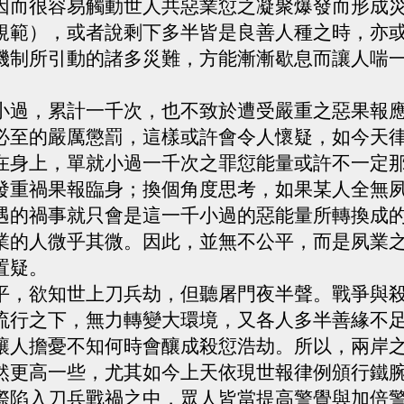
因而很容易觸動世人共惡業愆之凝聚爆發而形成
規範），或者說剩下多半皆是良善人種之時，亦
機制所引動的諸多災難，方能漸漸歇息而讓人喘
過，累計一千次，也不致於遭受嚴重之惡果報應
必至的嚴厲懲罰，這樣或許會令人懷疑，如今天
在身上，單就小過一千次之罪愆能量或許不一定
發重禍果報臨身；換個角度思考，如果某人全無
遇的禍事就只會是這一千小過的惡能量所轉換成
業的人微乎其微。因此，並無不公平，而是夙業
置疑。
，欲知世上刀兵劫，但聽屠門夜半聲。戰爭與殺
流行之下，無力轉變大環境，又各人多半善緣不
讓人擔憂不知何時會釀成殺愆浩劫。所以，兩岸
然更高一些，尤其如今上天依現世報律例頒行鐵
際陷入刀兵戰禍之中，眾人皆當提高警覺與加倍