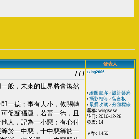
發表人
zxing2006
/ / /
一般，未來的世界將會煥然
›
繪圖畫廊
›
設計藝廊
›
攝影相簿
›
留言板
即一德；事有大小，攸關轉
›
最愛收藏
›
分類標籤
暱稱: wingssss
，可促顯福運，若晉一德，且
註冊: 2016-12-28
於他人，記為一小惡；有心付
發表: 14
惡等於一中惡，十中惡等於一
Ｖ幣: 1459