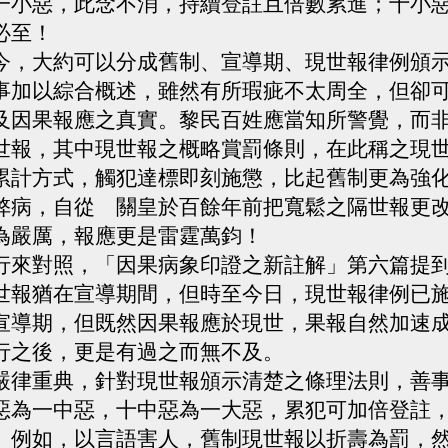
一小惡，此念不消，持續登註且倍數累進；十小
必至！
，大約可以分成舊制、宣導期、現世報律例頒示
事加以綜合概述，雖然有所瑕疵不太周全，但卻
及因果報應之真實。黎民百姓應當知所警覺，而
報，其中現世報之概略賞罰條則，在此稱之現世
累計方式，觸犯達標即刻施懲，比起舊制更為強
弊病，自從 關皇於百餘年前把寬鬆之隔世報更
為嚴厲，報應更是雷霆萬鈞！
來對照，「因果病象印證之新註解」第六篇提到
世報猶在宣導期間，但時至今日，現世報律例已
宣導期，但既然因果報應於現世，果報自然加速
行之後，更是有過之而無不及。
律重典，針對現世報頒示清楚之條理法則，善事
惡為一中惡，十中惡為一大惡，累犯可加倍登註
。例如，以言語害人，舊制現世報以折壽為罰，