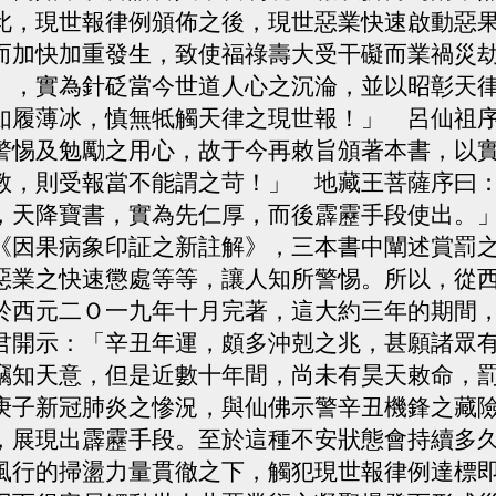
此，現世報律例頒佈之後，現世惡業快速啟動惡
而加快加重發生，致使福祿壽大受干礙而業禍災
，實為針砭當今世道人心之沉淪，並以昭彰天律
如履薄冰，慎無牴觸天律之現世報！」 呂仙祖
警惕及勉勵之用心，故于今再敕旨頒著本書，以
教，則受報當不能謂之苛！」 地藏王菩薩序曰
，天降寶書，實為先仁厚，而後霹靂手段使出。
因果病象印証之新註解》，三本書中闡述賞罰之
惡業之快速懲處等等，讓人知所警惕。所以，從
於西元二Ｏ一九年十月完著，這大約三年的期間
開示：「辛丑年運，頗多沖剋之兆，甚願諸眾有
竊知天意，但是近數十年間，尚未有昊天敕命，
庚子新冠肺炎之慘況，與仙佛示警辛丑機鋒之藏
，展現出霹靂手段。至於這種不安狀態會持續多
風行的掃盪力量貫徹之下，觸犯現世報律例達標