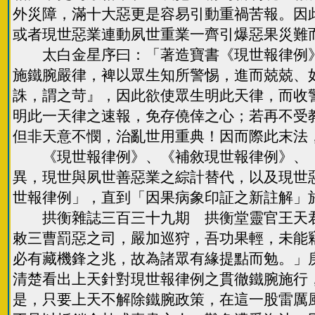
外災障，滿十大惡更是容易引動重禍苦報。因
或者現世惡業連動夙世重業一齊引爆惡果災難
太白金星序曰：「著造寶書《現世報律例》
施鐵腕嚴律，裨以眾生知所警惕，進而兢兢、
誅，謂之苛』，因此欲使眾生明此天律，而收
明此一天律之速報，免存僥倖之心；若再不受
但非天意不憫，治亂世用重典！因而際此末法
《現世報律例》、《補敘現世報律例》、《
異，現世與夙世善惡業之綜計替代，以及現世
世報律例」，直到「因果病象印証之新註解」
拱衡雜誌三百三十九期 拱衡堂靈官王天君
敕三曹罰惡之司，嚴加巡狩，吾功果輕，未能
必有藏機鋒之兆，故為諸眾有緣提點而勉。」
清楚看出上天針對現世報律例之貫徹鐵腕施行
是，只要上天不解除鐵腕政策，在這一股雷厲