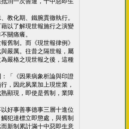
惡抵消一次善運，十中惡即生
、教化期、鐵腕貫徹執行。
可藉以了解現世報施行之演變
非不關痛癢。
報舊制。而《現世報律例》
化與嚴厲。往昔之隔世報，屬
改為嚴格之現世報之後，這種
：「《因果病象析論與印證
施行，因此夙業加上現世業，
成熟顯現，即使是舊制，業障
以好事善事德事三層十進位
，觸犯達標立即懲處，與舊制
然而新制累計滿十中惡即生意