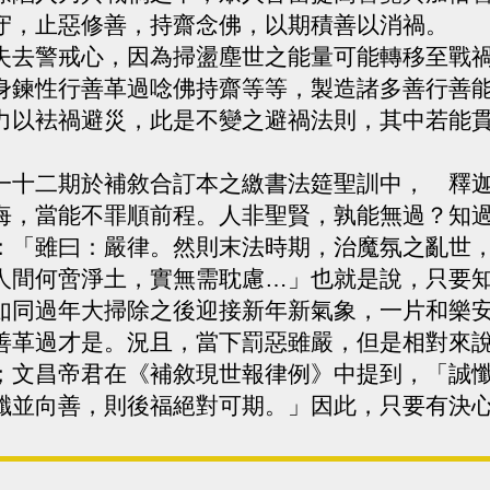
守，止惡修善，持齋念佛，以期積善以消禍。
去警戒心，因為掃盪塵世之能量可能轉移至戰禍
身鍊性行善革過唸佛持齋等等，製造諸多善行善
力以袪禍避災，此是不變之避禍法則，其中若能
十二期於補敘合訂本之繳書法筵聖訓中， 釋迦
悔，當能不罪順前程。人非聖賢，孰能無過？知
：「雖曰：嚴律。然則末法時期，治魔氛之亂世
人間何啻淨土，實無需耽慮…」也就是說，只要
如同過年大掃除之後迎接新年新氣象，一片和樂
善革過才是。況且，當下罰惡雖嚴，但是相對來
；文昌帝君在《補敘現世報律例》中提到，「誠
懺並向善，則後福絕對可期。」因此，只要有決