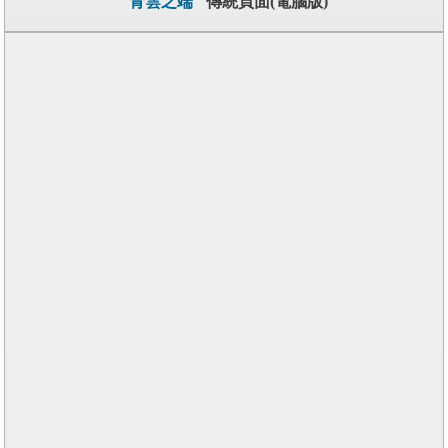
"青雲之端"
傳統頁面(電腦版)