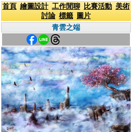
首頁
繪圖設計
工作閒聊
比賽活動
美術
討論
標籤
圖片
青雲之端