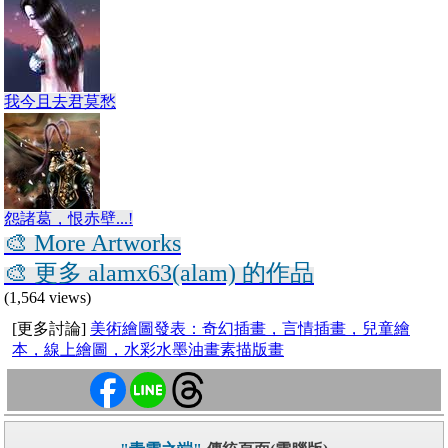
我今且去君莫愁
怨諸葛，恨赤壁...!
🎨 More Artworks
🎨 更多 alamx63(alam) 的作品
(1,564 views)
[更多討論]
美術繪圖發表：奇幻插畫，言情插畫，兒童繪
本，線上繪圖，水彩水墨油畫素描版畫