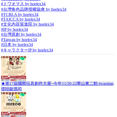
#トワオマス by hoelex34
#台灣角色品牌授權協會 by hoelex34
#TCBLA by hoelex34
#TAICCA by hoelex34
#文化內容策進院 by hoelex34
#IP by hoelex34
#台灣原創 by hoelex34
#Taiwan by hoelex34
#日本 by hoelex34
#キャラクターIP by hoelex34
★第17屆國際玩具創作大展~今年11/20-22華山東二館-twaomas
塔哇歐瑪司