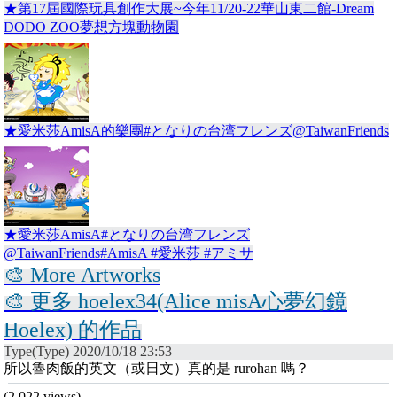
★第17屆國際玩具創作大展~今年11/20-22華山東二館-Dream
DODO ZOO夢想方塊動物園
★愛米莎AmisA的樂團#となりの台湾フレンズ@TaiwanFriends
★愛米莎AmisA#となりの台湾フレンズ
@TaiwanFriends#AmisA #愛米莎 #アミサ
🎨 More Artworks
🎨 更多 hoelex34(Alice misA心夢幻鏡
Hoelex) 的作品
Type(Type) 2020/10/18 23:53
所以魯肉飯的英文（或日文）真的是 rurohan 嗎？
(2,022 views)