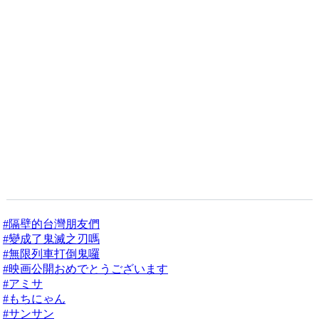
#隔壁的台灣朋友們
#變成了鬼滅之刃嗎
#無限列車打倒鬼囉
#映画公開おめでとうございます
#アミサ
#もちにゃん
#サンサン