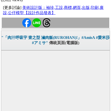
[更多討論]
美術設計版：袖珍,工設,商標,網頁,出版,印刷,廣
設,公仔模型【設計作品發表】
"「肉汁呼吸宇 壹之型 滷肉飯(RUROHAN)!」#AmisA #愛米莎
#アミサ"
傳統頁面(電腦版)