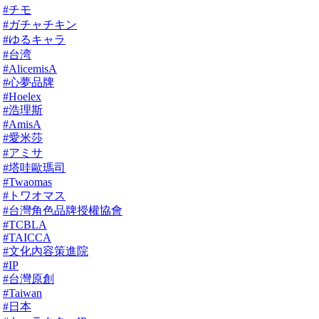
#チモ
#ガチャチキン
#ゆるキャラ
#台湾
#AlicemisA
#心夢品牌
#Hoelex
#浩理斯
#AmisA
#愛米莎
#アミサ
#塔哇歐瑪司
#Twaomas
#トワオマス
#台灣角色品牌授權協會
#TCBLA
#TAICCA
#文化內容策進院
#IP
#台灣原創
#Taiwan
#日本