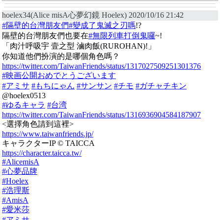
hoelex34(Alice misA心夢幻鏡 Hoelex) 2020/10/16 21:42
#隔壁的台灣朋友們
#變成了鬼滅之刃嗎
!?
隔壁的台灣朋友們也要在
#無限列車打倒鬼囉
~!
「肉汁呼吸宇 壹之型 滷肉飯(RUROHAN)!」
你知道他們扮演的是哪個角色嗎？
https://twitter.com/TaiwanFriends/status/1317027509251301376
#映画公開おめでとうございます
#アミサ
#もちにゃん
#サンサン
#チモ
#ガチャチキン
@hoelex0513
#ゆるキャラ
#台湾
https://twitter.com/TaiwanFriends/status/1316936904584187907
<選擇角色請到這裡>
https://www.taiwanfriends.jp/
キャラクターIP © TAICCA
https://character.taicca.tw/
#AlicemisA
#心夢品牌
#Hoelex
#浩理斯
#AmisA
#愛米莎
#アミサ