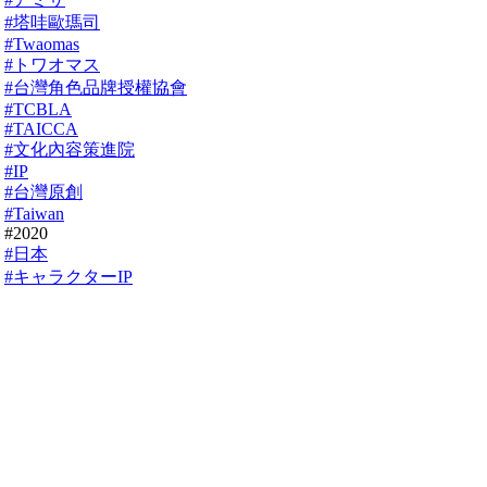
#塔哇歐瑪司
#Twaomas
#トワオマス
#台灣角色品牌授權協會
#TCBLA
#TAICCA
#文化內容策進院
#IP
#台灣原創
#Taiwan
#2020
#日本
#キャラクターIP