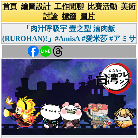
首頁
繪圖設計
工作閒聊
比賽活動
美術
討論
標籤
圖片
「肉汁呼吸宇 壹之型 滷肉飯
(RUROHAN)!」#AmisA #愛米莎 #アミサ