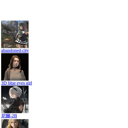
abandoned-city
3D blue eyes girl
尼爾-2B