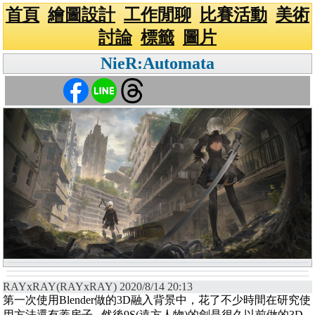
首頁
繪圖設計
工作閒聊
比賽活動
美術
討論
標籤
圖片
NieR:Automata
RAYxRAY(RAYxRAY) 2020/8/14 20:13
第一次使用Blender做的3D融入背景中，花了不少時間在研究使
用方法還有蓋房子...然後9S(遠方人物)的劍是很久以前做的3D